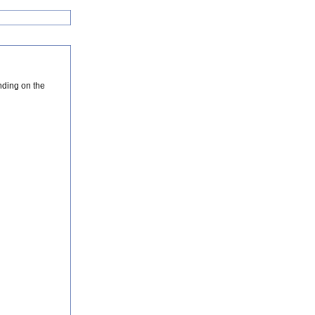
nding on the