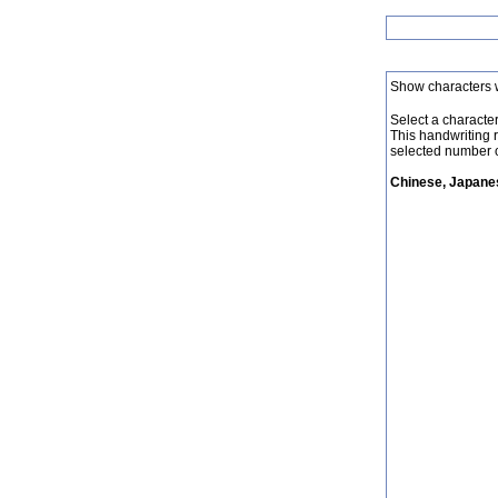
Show characters 
Select a character 
This handwriting 
selected number o
Chinese, Japanes