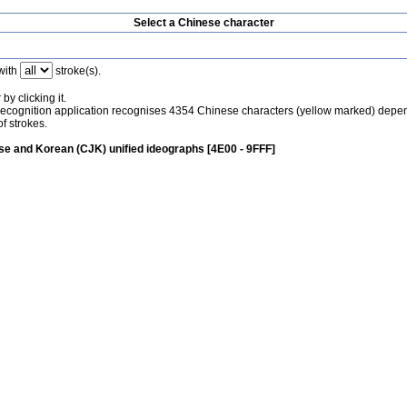
Select a Chinese character
with
stroke(s).
by clicking it.
recognition application recognises 4354 Chinese characters (yellow marked) depe
f strokes.
e and Korean (CJK) unified ideographs [4E00 - 9FFF]