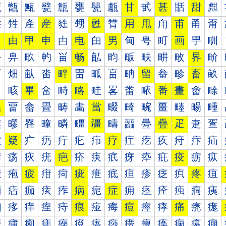
甐
甑
甒
甓
甔
甕
甖
甗
甘
甙
甚
甛
甜
甝
甠
甡
產
産
甤
甥
甦
甧
用
甩
甪
甫
甬
甭
田
由
甲
申
甴
电
甶
男
甸
甹
町
画
甼
甽
畀
畁
畂
畃
畄
畅
畆
畇
畈
畉
畊
畋
界
畍
畐
畑
畒
畓
畔
畕
畖
畗
畘
留
畚
畛
畜
畝
畠
畡
畢
畣
畤
略
畦
畧
畨
畩
番
畫
畬
畭
異
畱
畲
畳
畴
畵
當
畷
畸
畹
畺
畻
畼
畽
疀
疁
疂
疃
疄
疅
疆
疇
疈
疉
疊
疋
疌
疍
疐
疑
疒
疓
疔
疕
疖
疗
疘
疙
疚
疛
疜
疝
疠
疡
疢
疣
疤
疥
疦
疧
疨
疩
疪
疫
疬
疭
疰
疱
疲
疳
疴
疵
疶
疷
疸
疹
疺
疻
疼
疽
痀
痁
痂
痃
痄
病
痆
症
痈
痉
痊
痋
痌
痍
痐
痑
痒
痓
痔
痕
痖
痗
痘
痙
痚
痛
痜
痝
痠
痡
痢
痣
痤
痥
痦
痧
痨
痩
痪
痫
痬
痭