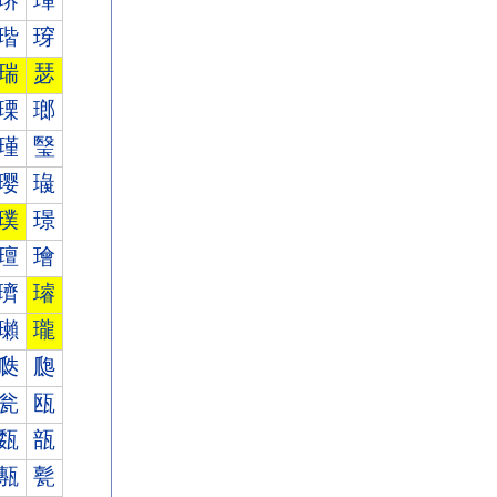
琾
琿
瑎
瑏
瑞
瑟
瑮
瑯
瑾
瑿
璎
璏
璞
璟
璮
璯
璾
璿
瓎
瓏
瓞
瓟
瓮
瓯
瓾
瓿
甎
甏