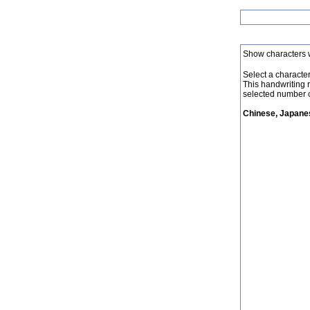
Show characters 
Select a character 
This handwriting 
selected number o
Chinese, Japanes