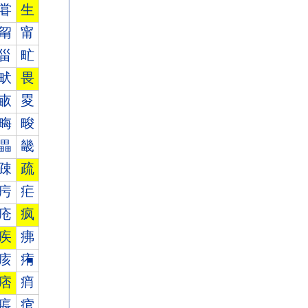
甞
生
甮
甯
甾
甿
畎
畏
畞
畟
畮
畯
畾
畿
疎
疏
疞
疟
疮
疯
疾
疿
痎
痏
痞
痟
痮
痯