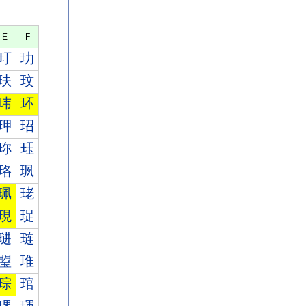
E
F
玎
玏
玞
玟
玮
环
玾
玿
珎
珏
珞
珟
珮
珯
現
珿
琎
琏
琞
琟
琮
琯