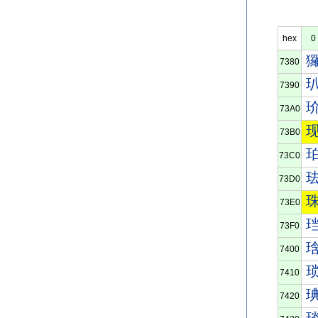
hex
0
7380
7390
73A0
73B0
73C0
73D0
73E0
73F0
7400
7410
7420