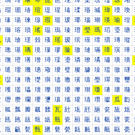
琰
琱
琲
琳
琴
琵
琶
琷
琸
琹
琺
琻
琼
琽
瑀
瑁
瑂
瑃
瑄
瑅
瑆
瑇
瑈
瑉
瑊
瑋
瑌
瑍
瑐
瑑
瑒
瑓
瑔
瑕
瑖
瑗
瑘
瑙
瑚
瑛
瑜
瑝
瑠
瑡
瑢
瑣
瑤
瑥
瑦
瑧
瑨
瑩
瑪
瑫
瑬
瑭
瑰
瑱
瑲
瑳
瑴
瑵
瑶
瑷
瑸
瑹
瑺
瑻
瑼
瑽
璀
璁
璂
璃
璄
璅
璆
璇
璈
璉
璊
璋
璌
璍
璐
璑
璒
璓
璔
璕
璖
璗
璘
璙
璚
璛
璜
璝
璠
璡
璢
璣
璤
璥
璦
璧
璨
璩
璪
璫
璬
璭
環
璱
璲
璳
璴
璵
璶
璷
璸
璹
璺
璻
璼
璽
瓀
瓁
瓂
瓃
瓄
瓅
瓆
瓇
瓈
瓉
瓊
瓋
瓌
瓍
瓐
瓑
瓒
瓓
瓔
瓕
瓖
瓗
瓘
瓙
瓚
瓛
瓜
瓝
瓠
瓡
瓢
瓣
瓤
瓥
瓦
瓧
瓨
瓩
瓪
瓫
瓬
瓭
瓰
瓱
瓲
瓳
瓴
瓵
瓶
瓷
瓸
瓹
瓺
瓻
瓼
瓽
甀
甁
甂
甃
甄
甅
甆
甇
甈
甉
甊
甋
甌
甍