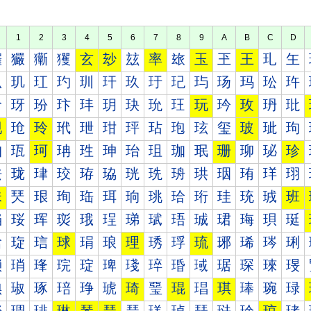
1
2
3
4
5
6
7
8
9
A
B
C
D
玀
玁
玂
玃
玄
玅
玆
率
玈
玉
玊
王
玌
玍
玐
玑
玒
玓
玔
玕
玖
玗
玘
玙
玚
玛
玜
玝
玠
玡
玢
玣
玤
玥
玦
玧
玨
玩
玪
玫
玬
玭
现
玱
玲
玳
玴
玵
玶
玷
玸
玹
玺
玻
玼
玽
珀
珁
珂
珃
珄
珅
珆
珇
珈
珉
珊
珋
珌
珍
珐
珑
珒
珓
珔
珕
珖
珗
珘
珙
珚
珛
珜
珝
珠
珡
珢
珣
珤
珥
珦
珧
珨
珩
珪
珫
珬
班
珰
珱
珲
珳
珴
珵
珶
珷
珸
珹
珺
珻
珼
珽
琀
琁
琂
球
琄
琅
理
琇
琈
琉
琊
琋
琌
琍
琐
琑
琒
琓
琔
琕
琖
琗
琘
琙
琚
琛
琜
琝
琠
琡
琢
琣
琤
琥
琦
琧
琨
琩
琪
琫
琬
琭