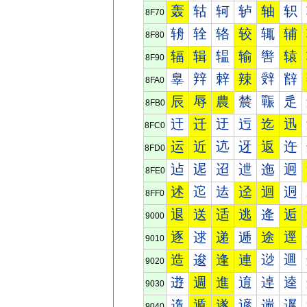
轰
轱
轲
轳
轴
轵
8F70
辀
辁
辂
较
辄
辅
8F80
辐
辑
辒
输
辔
辕
8F90
辠
辡
辢
辣
辤
辥
8FA0
辰
辱
農
辳
辴
辵
8FB0
迀
迁
迂
迃
迄
迅
8FC0
运
近
迒
迓
返
迕
8FD0
迠
迡
迢
迣
迤
迥
8FE0
述
迱
迲
迳
迴
迵
8FF0
退
送
适
逃
逄
逅
9000
逐
逑
递
逓
途
逕
9010
造
逡
逢
連
逤
逥
9020
逰
週
進
逳
逴
逵
9030
遀
遁
遂
遃
遄
遅
9040