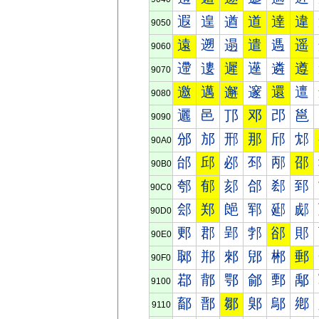
遐
遑
遒
道
達
違
9050
遠
遡
遢
遣
遤
遥
9060
遰
遱
遲
遳
遴
遵
9070
邀
邁
邂
邃
還
邅
9080
邐
邑
邒
邓
邔
邕
9090
邠
邡
邢
那
邤
邥
90A0
邰
邱
邲
邳
邴
邵
90B0
郀
郁
郂
郃
郄
郅
90C0
郐
郑
郒
郓
郔
郕
90D0
郠
郡
郢
郣
郤
郥
90E0
郰
郱
郲
郳
郴
郵
90F0
鄀
鄁
鄂
鄃
鄄
鄅
9100
鄐
鄑
鄒
鄓
鄔
鄕
9110