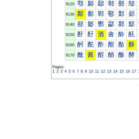
鄠
鄡
鄢
鄣
鄤
鄥
9120
鄰
鄱
鄲
鄳
鄴
鄵
9130
酀
酁
酂
酃
酄
酅
9140
酐
酑
酒
酓
酔
酕
9150
酠
酡
酢
酣
酤
酥
9160
酰
酱
酲
酳
酴
酵
9170
Pages:
1
2
3
4
5
6
7
8
9
10
11
12
13
14
15
16
17