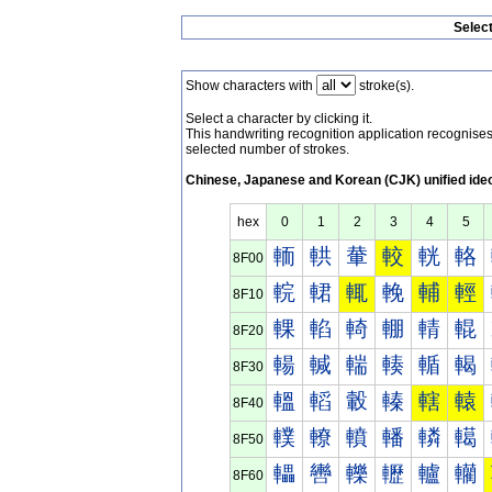
Selec
Show characters with
stroke(s).
Select a character by clicking it.
This handwriting recognition application recognis
selected number of strokes.
Chinese, Japanese and Korean (CJK) unified ide
hex
0
1
2
3
4
5
輀
輁
輂
較
輄
輅
8F00
輐
輑
輒
輓
輔
輕
8F10
輠
輡
輢
輣
輤
輥
8F20
輰
輱
輲
輳
輴
輵
8F30
轀
轁
轂
轃
轄
轅
8F40
轐
轑
轒
轓
轔
轕
8F50
轠
轡
轢
轣
轤
轥
8F60