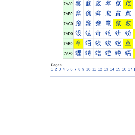
窠
窡
窢
窣
窤
窥
7AA0
窰
窱
窲
窳
窴
窵
7AB0
竀
竁
竂
竃
竄
竅
7AC0
竐
竑
竒
竓
竔
竕
7AD0
章
竡
竢
竣
竤
童
7AE0
竰
竱
竲
竳
竴
竵
7AF0
Pages:
1
2
3
4
5
6
7
8
9
10
11
12
13
14
15
16
17