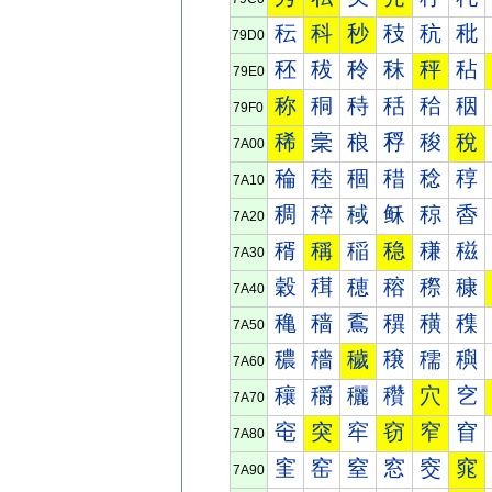
秐
科
秒
秓
秔
秕
79D0
秠
秡
秢
秣
秤
秥
79E0
称
秱
秲
秳
秴
秵
79F0
稀
稁
稂
稃
稄
稅
7A00
稐
稑
稒
稓
稔
稕
7A10
稠
稡
稢
稣
稤
稥
7A20
稰
稱
稲
稳
稴
稵
7A30
穀
穁
穂
穃
穄
穅
7A40
穐
穑
穒
穓
穔
穕
7A50
穠
穡
穢
穣
穤
穥
7A60
穰
穱
穲
穳
穴
穵
7A70
窀
突
窂
窃
窄
窅
7A80
窐
窑
窒
窓
窔
窕
7A90