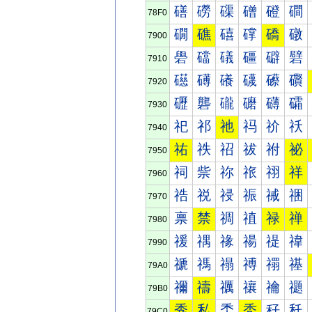
磰
磱
磲
磳
磴
磵
78F0
礀
礁
礂
礃
礄
礅
7900
礐
礑
礒
礓
礔
礕
7910
礠
礡
礢
礣
礤
礥
7920
礰
礱
礲
礳
礴
礵
7930
祀
祁
祂
祃
祄
祅
7940
祐
祑
祒
祓
祔
祕
7950
祠
祡
祢
祣
祤
祥
7960
祰
祱
祲
祳
祴
祵
7970
禀
禁
禂
禃
禄
禅
7980
禐
禑
禒
禓
禔
禕
7990
禠
禡
禢
禣
禤
禥
79A0
禰
禱
禲
禳
禴
禵
79B0
秀
私
秂
秃
秄
秅
79C0