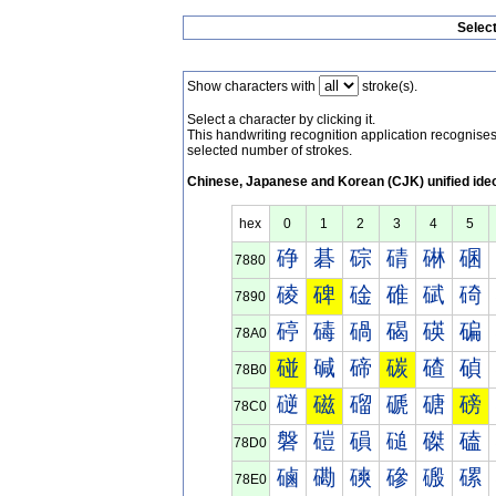
Selec
Show characters with
stroke(s).
Select a character by clicking it.
This handwriting recognition application recognis
selected number of strokes.
Chinese, Japanese and Korean (CJK) unified ide
hex
0
1
2
3
4
5
碀
碁
碂
碃
碄
碅
7880
碐
碑
碒
碓
碔
碕
7890
碠
碡
碢
碣
碤
碥
78A0
碰
碱
碲
碳
碴
碵
78B0
磀
磁
磂
磃
磄
磅
78C0
磐
磑
磒
磓
磔
磕
78D0
磠
磡
磢
磣
磤
磥
78E0