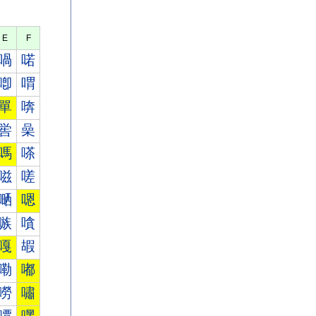
E
F
喎
喏
喞
喟
單
喯
喾
喿
嗎
嗏
嗞
嗟
嗮
嗯
嗾
嗿
嘎
嘏
嘞
嘟
嘮
嘯