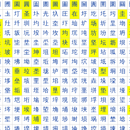
圐
圑
園
圓
圔
圕
圖
圗
團
圙
圚
圛
圜
圝
圠
圡
圢
圣
圤
圥
圦
圧
在
圩
圪
圫
圬
圭
地
圱
圲
圳
圴
圵
圶
圷
圸
圹
场
圻
圼
圽
址
坁
坂
坃
坄
坅
坆
均
坈
坉
坊
坋
坌
坍
坐
坑
坒
坓
坔
坕
坖
块
坘
坙
坚
坛
坜
坝
坠
坡
坢
坣
坤
坥
坦
坧
坨
坩
坪
坫
坬
坭
坰
坱
坲
坳
坴
坵
坶
坷
坸
坹
坺
坻
坼
坽
垀
垁
垂
垃
垄
垅
垆
垇
垈
垉
垊
型
垌
垍
垐
垑
垒
垓
垔
垕
垖
垗
垘
垙
垚
垛
垜
垝
垠
垡
垢
垣
垤
垥
垦
垧
垨
垩
垪
垫
垬
垭
垰
垱
垲
垳
垴
垵
垶
垷
垸
垹
垺
垻
垼
垽
埀
埁
埂
埃
埄
埅
埆
埇
埈
埉
埊
埋
埌
埍
埐
埑
埒
埓
埔
埕
埖
埗
埘
埙
埚
埛
埜
埝
埠
埡
埢
埣
埤
埥
埦
埧
埨
埩
埪
埫
埬
埭