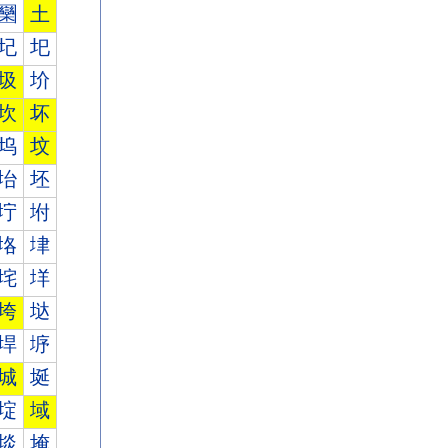
圞
土
圮
圯
圾
圿
坎
坏
坞
坟
坮
坯
坾
坿
垎
垏
垞
垟
垮
垯
垾
垿
城
埏
埞
域
埮
埯