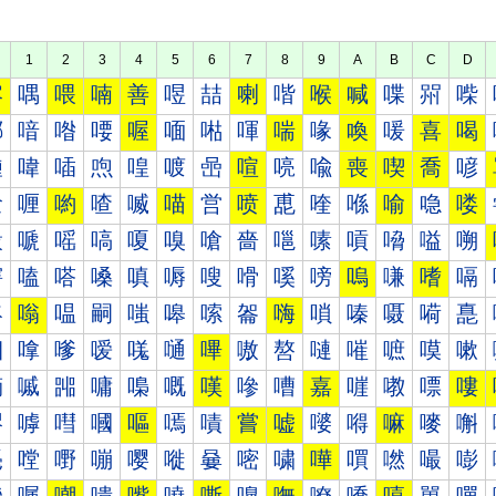
1
2
3
4
5
6
7
8
9
A
B
C
D
喀
喁
喂
喃
善
喅
喆
喇
喈
喉
喊
喋
喌
喍
喐
喑
喒
喓
喔
喕
喖
喗
喘
喙
喚
喛
喜
喝
喠
喡
喢
喣
喤
喥
喦
喧
喨
喩
喪
喫
喬
喭
喰
喱
喲
喳
喴
喵
営
喷
喸
喹
喺
喻
喼
喽
嗀
嗁
嗂
嗃
嗄
嗅
嗆
嗇
嗈
嗉
嗊
嗋
嗌
嗍
嗐
嗑
嗒
嗓
嗔
嗕
嗖
嗗
嗘
嗙
嗚
嗛
嗜
嗝
嗠
嗡
嗢
嗣
嗤
嗥
嗦
嗧
嗨
嗩
嗪
嗫
嗬
嗭
嗰
嗱
嗲
嗳
嗴
嗵
嗶
嗷
嗸
嗹
嗺
嗻
嗼
嗽
嘀
嘁
嘂
嘃
嘄
嘅
嘆
嘇
嘈
嘉
嘊
嘋
嘌
嘍
嘐
嘑
嘒
嘓
嘔
嘕
嘖
嘗
嘘
嘙
嘚
嘛
嘜
嘝
嘠
嘡
嘢
嘣
嘤
嘥
嘦
嘧
嘨
嘩
嘪
嘫
嘬
嘭