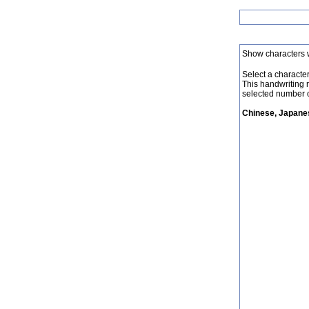
Show characters 
Select a character 
This handwriting 
selected number o
Chinese, Japanes