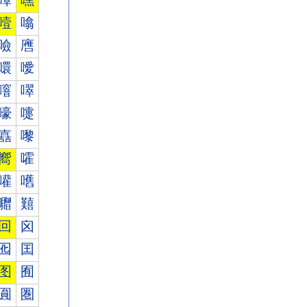
嘾
嘿
噎
噏
噞
噟
噮
噯
噾
噿
嚎
嚏
嚞
嚟
嚮
嚯
嚾
嚿
囎
囏
回
囟
囮
囯
图
囿
圎
圏