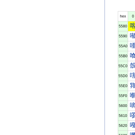
hex
0
5580
5590
55A0
55B0
55C0
55D0
55E0
55F0
5600
5610
5620