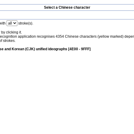
Select a Chinese character
with
stroke(s).
by clicking it.
recognition application recognises 4354 Chinese characters (yellow marked) depe
f strokes.
e and Korean (CJK) unified ideographs [4E00 - 9FFF]