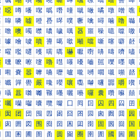
嘰
嘱
嘲
嘳
嘴
嘵
嘶
嘷
嘸
嘹
嘺
嘻
嘼
嘽
噀
噁
噂
噃
噄
噅
噆
噇
噈
噉
噊
噋
噌
噍
噐
噑
噒
噓
噔
噕
噖
噗
噘
噙
噚
噛
噜
噝
噠
噡
噢
噣
噤
噥
噦
噧
器
噩
噪
噫
噬
噭
噰
噱
噲
噳
噴
噵
噶
噷
噸
噹
噺
噻
噼
噽
嚀
嚁
嚂
嚃
嚄
嚅
嚆
嚇
嚈
嚉
嚊
嚋
嚌
嚍
嚐
嚑
嚒
嚓
嚔
嚕
嚖
嚗
嚘
嚙
嚚
嚛
嚜
嚝
嚠
嚡
嚢
嚣
嚤
嚥
嚦
嚧
嚨
嚩
嚪
嚫
嚬
嚭
嚰
嚱
嚲
嚳
嚴
嚵
嚶
嚷
嚸
嚹
嚺
嚻
嚼
嚽
囀
囁
囂
囃
囄
囅
囆
囇
囈
囉
囊
囋
囌
囍
囐
囑
囒
囓
囔
囕
囖
囗
囘
囙
囚
四
囜
囝
因
囡
团
団
囤
囥
囦
囧
囨
囩
囪
囫
囬
园
困
囱
囲
図
围
囵
囶
囷
囸
囹
固
囻
囼
国
圀
圁
圂
圃
圄
圅
圆
圇
圈
圉
圊
國
圌
圍