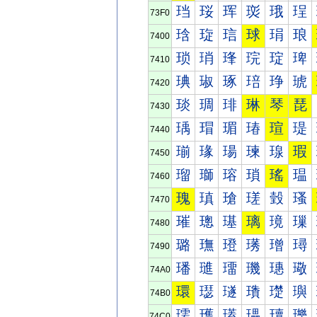
珰
珱
珲
珳
珴
珵
73F0
琀
琁
琂
球
琄
琅
7400
琐
琑
琒
琓
琔
琕
7410
琠
琡
琢
琣
琤
琥
7420
琰
琱
琲
琳
琴
琵
7430
瑀
瑁
瑂
瑃
瑄
瑅
7440
瑐
瑑
瑒
瑓
瑔
瑕
7450
瑠
瑡
瑢
瑣
瑤
瑥
7460
瑰
瑱
瑲
瑳
瑴
瑵
7470
璀
璁
璂
璃
璄
璅
7480
璐
璑
璒
璓
璔
璕
7490
璠
璡
璢
璣
璤
璥
74A0
環
璱
璲
璳
璴
璵
74B0
瓀
瓁
瓂
瓃
瓄
瓅
74C0