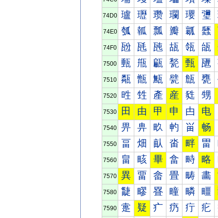
瓐
瓑
瓒
瓓
瓔
瓕
74D0
瓠
瓡
瓢
瓣
瓤
瓥
74E0
瓰
瓱
瓲
瓳
瓴
瓵
74F0
甀
甁
甂
甃
甄
甅
7500
甐
甑
甒
甓
甔
甕
7510
甠
甡
產
産
甤
甥
7520
田
由
甲
申
甴
电
7530
畀
畁
畂
畃
畄
畅
7540
畐
畑
畒
畓
畔
畕
7550
畠
畡
畢
畣
畤
略
7560
異
畱
畲
畳
畴
畵
7570
疀
疁
疂
疃
疄
疅
7580
疐
疑
疒
疓
疔
疕
7590