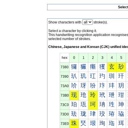
Selec
Show characters with
stroke(s).
Select a character by clicking it.
This handwriting recognition application recognis
selected number of strokes.
Chinese, Japanese and Korean (CJK) unified ide
hex
0
1
2
3
4
5
玀
玁
玂
玃
玄
玅
7380
玐
玑
玒
玓
玔
玕
7390
玠
玡
玢
玣
玤
玥
73A0
现
玱
玲
玳
玴
玵
73B0
珀
珁
珂
珃
珄
珅
73C0
珐
珑
珒
珓
珔
珕
73D0
珠
珡
珢
珣
珤
珥
73E0