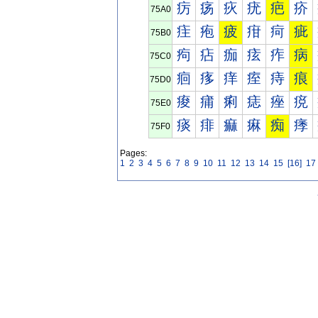
疠
疡
疢
疣
疤
疥
75A0
疰
疱
疲
疳
疴
疵
75B0
痀
痁
痂
痃
痄
病
75C0
痐
痑
痒
痓
痔
痕
75D0
痠
痡
痢
痣
痤
痥
75E0
痰
痱
痲
痳
痴
痵
75F0
Pages:
1
2
3
4
5
6
7
8
9
10
11
12
13
14
15
[16]
17