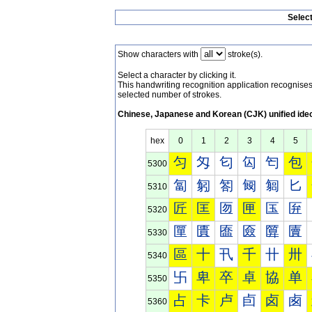
Selec
Show characters with
stroke(s).
Select a character by clicking it.
This handwriting recognition application recognis
selected number of strokes.
Chinese, Japanese and Korean (CJK) unified ide
hex
0
1
2
3
4
5
匀
匁
匂
匃
匄
包
5300
匐
匑
匒
匓
匔
匕
5310
匠
匡
匢
匣
匤
匥
5320
匰
匱
匲
匳
匴
匵
5330
區
十
卂
千
卄
卅
5340
卐
卑
卒
卓
協
单
5350
占
卡
卢
卣
卤
卥
5360