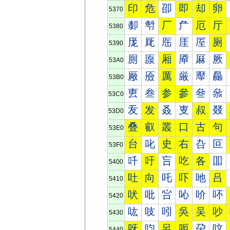
印
危
卲
即
却
卵
5370
厀
厁
厂
厃
厄
厅
5380
厐
厑
厒
厓
厔
厕
5390
厠
厡
厢
厣
厤
厥
53A0
厰
厱
厲
厳
厴
厵
53B0
叀
叁
参
參
叄
叅
53C0
叐
发
叒
叓
叔
叕
53D0
叠
叡
叢
口
古
句
53E0
台
叱
史
右
叴
叵
53F0
吀
吁
吂
吃
各
吅
5400
吐
向
吒
吓
吔
吕
5410
吠
吡
吢
吣
吤
吥
5420
吰
吱
吲
吳
吴
吵
5430
呀
呁
呂
呃
呄
呅
5440