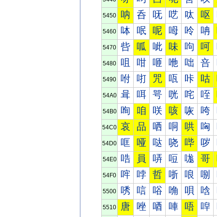
呐
呑
呒
呓
呔
呕
5450
呠
呡
呢
呣
呤
呥
5460
呰
呱
呲
味
呴
呵
5470
咀
咁
咂
咃
咄
咅
5480
咐
咑
咒
咓
咔
咕
5490
咠
咡
咢
咣
咤
咥
54A0
咰
咱
咲
咳
咴
咵
54B0
哀
品
哂
哃
哄
哅
54C0
哐
哑
哒
哓
哔
哕
54D0
哠
員
哢
哣
哤
哥
54E0
哰
哱
哲
哳
哴
哵
54F0
唀
唁
唂
唃
唄
唅
5500
唐
唑
唒
唓
唔
唕
5510