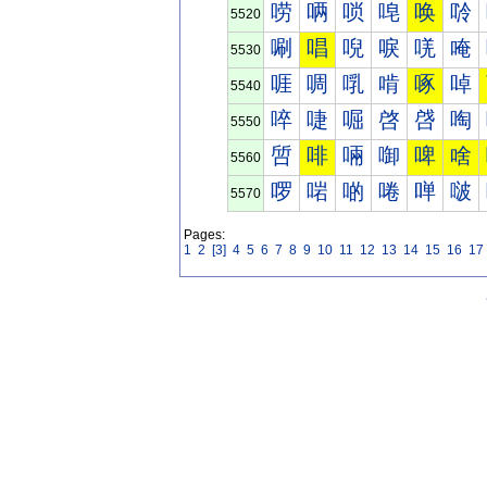
唠
唡
唢
唣
唤
唥
5520
唰
唱
唲
唳
唴
唵
5530
啀
啁
啂
啃
啄
啅
5540
啐
啑
啒
啓
啔
啕
5550
啠
啡
啢
啣
啤
啥
5560
啰
啱
啲
啳
啴
啵
5570
Pages:
1
2
[3]
4
5
6
7
8
9
10
11
12
13
14
15
16
17