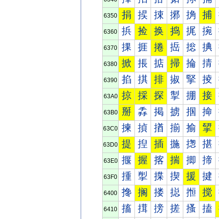
捐
捑
捒
捓
捔
捕
6350
捠
捡
换
捣
捤
捥
6360
捰
捱
捲
捳
捴
捵
6370
掀
掁
掂
掃
掄
掅
6380
掐
掑
排
掓
掔
掕
6390
掠
採
探
掣
掤
接
63A0
掰
掱
掲
掳
掴
掵
63B0
揀
揁
揂
揃
揄
揅
63C0
提
揑
插
揓
揔
揕
63D0
揠
握
揢
揣
揤
揥
63E0
揰
揱
揲
揳
援
揵
63F0
搀
搁
搂
搃
搄
搅
6400
搐
搑
搒
搓
搔
搕
6410