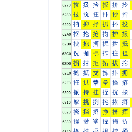
扰
扱
扲
扳
扴
扵
6270
技
抁
抂
抃
抄
抅
6280
抐
抑
抒
抓
抔
投
6290
抠
抡
抢
抣
护
报
62A0
抰
抱
抲
抳
抴
抵
62B0
拀
拁
拂
拃
拄
担
62C0
拐
拑
拒
拓
拔
拕
62D0
拠
拡
拢
拣
拤
拥
62E0
拰
拱
拲
拳
拴
拵
62F0
挀
持
挂
挃
挄
挅
6300
挐
挑
挒
挓
挔
挕
6310
挠
挡
挢
挣
挤
挥
6320
挰
挱
挲
挳
挴
挵
6330
捀
捁
捂
捃
捄
捅
6340