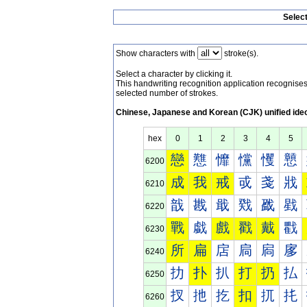
Selec
Show characters with
stroke(s).
Select a character by clicking it.
This handwriting recognition application recognis
selected number of strokes.
Chinese, Japanese and Korean (CJK) unified ide
hex
0
1
2
3
4
5
戀
戁
戂
戃
戄
戅
6200
成
我
戒
戓
戔
戕
6210
戠
戡
戢
戣
戤
戥
6220
戰
戱
戲
戳
戴
戵
6230
所
扁
扂
扃
扄
扅
6240
扐
扑
扒
打
扔
払
6250
扠
扡
扢
扣
扤
扥
6260