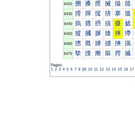
搠
搡
搢
搣
搤
搥
6420
搰
搱
搲
搳
搴
搵
6430
摀
摁
摂
摃
摄
摅
6440
摐
摑
摒
摓
摔
摕
6450
摠
摡
摢
摣
摤
摥
6460
摰
摱
摲
摳
摴
摵
6470
Pages:
1
2
3
4
5
6
7
8
[9]
10
11
12
13
14
15
16
17