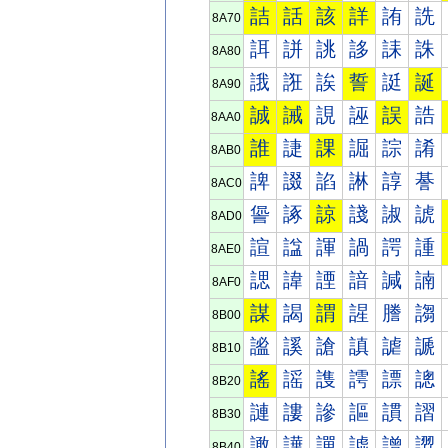
詰
話
該
詳
詴
詵
8A70
誀
誁
誂
誃
誄
誅
8A80
誐
誑
誒
誓
誔
誕
8A90
誠
誡
誢
誣
誤
誥
8AA0
誰
誱
課
誳
誴
誵
8AB0
諀
諁
諂
諃
諄
諅
8AC0
諐
諑
諒
諓
諔
諕
8AD0
諠
諡
諢
諣
諤
諥
8AE0
諰
諱
諲
諳
諴
諵
8AF0
謀
謁
謂
謃
謄
謅
8B00
謐
謑
謒
謓
謔
謕
8B10
謠
謡
謢
謣
謤
謥
8B20
謰
謱
謲
謳
謴
謵
8B30
譀
譁
譂
譃
譄
譅
8B40