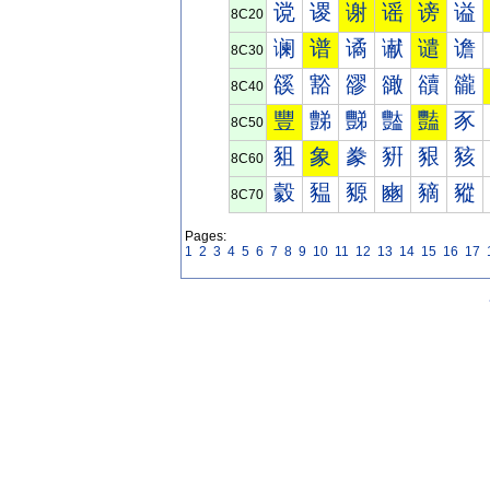
谠
谡
谢
谣
谤
谥
8C20
谰
谱
谲
谳
谴
谵
8C30
豀
豁
豂
豃
豄
豅
8C40
豐
豑
豒
豓
豔
豕
8C50
豠
象
豢
豣
豤
豥
8C60
豰
豱
豲
豳
豴
豵
8C70
Pages:
1
2
3
4
5
6
7
8
9
10
11
12
13
14
15
16
17