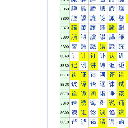
譐
譑
譒
譓
譔
譕
8B50
譠
譡
譢
譣
譤
譥
8B60
議
譱
譲
譳
譴
譵
8B70
讀
讁
讂
讃
讄
讅
8B80
讐
讑
讒
讓
讔
讕
8B90
讠
计
订
讣
认
讥
8BA0
记
讱
讲
讳
讴
讵
8BB0
诀
证
诂
诃
评
诅
8BC0
诐
译
诒
诓
诔
试
8BD0
诠
诡
询
诣
诤
该
8BE0
诰
诱
诲
诳
说
诵
8BF0
谀
谁
谂
调
谄
谅
8C00
谐
谑
谒
谓
谔
谕
8C10