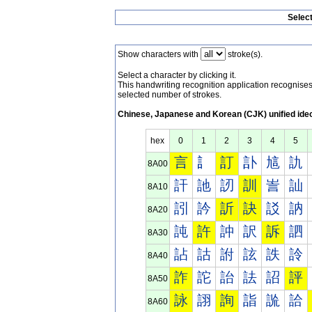
Selec
Show characters with
stroke(s).
Select a character by clicking it.
This handwriting recognition application recognis
selected number of strokes.
Chinese, Japanese and Korean (CJK) unified ide
hex
0
1
2
3
4
5
言
訁
訂
訃
訄
訅
8A00
訐
訑
訒
訓
訔
訕
8A10
訠
訡
訢
訣
訤
訥
8A20
訰
許
訲
訳
訴
訵
8A30
詀
詁
詂
詃
詄
詅
8A40
詐
詑
詒
詓
詔
評
8A50
詠
詡
詢
詣
詤
詥
8A60