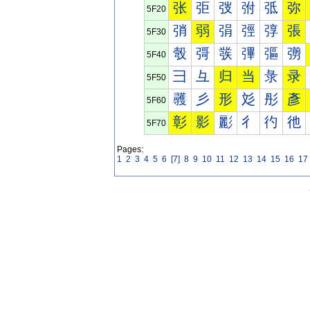
张
弡
弢
弣
弤
弥
5F20
弰
弱
弲
弳
弴
張
5F30
彀
彁
彂
彃
彄
彅
5F40
彐
彑
归
当
彔
录
5F50
彠
彡
形
彣
彤
彥
5F60
彰
影
彲
彳
彴
彵
5F70
Pages:
1
2
3
4
5
6
[7]
8
9
10
11
12
13
14
15
16
17