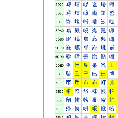
嵰
嵱
嵲
嵳
嵴
嵵
5D70
嶀
嶁
嶂
嶃
嶄
嶅
5D80
嶐
嶑
嶒
嶓
嶔
嶕
5D90
嶠
嶡
嶢
嶣
嶤
嶥
5DA0
嶰
嶱
嶲
嶳
嶴
嶵
5DB0
巀
巁
巂
巃
巄
巅
5DC0
巐
巑
巒
巓
巔
巕
5DD0
巠
巡
巢
巣
巤
工
5DE0
巰
己
已
巳
巴
巵
5DF0
帀
币
市
布
帄
帅
5E00
帐
帑
帒
帓
帔
帕
5E10
帠
帡
帢
帣
帤
帥
5E20
帰
帱
帲
帳
帴
帵
5E30
幀
幁
幂
幃
幄
幅
5E40