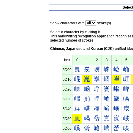
Selec
Show characters with
stroke(s).
Select a character by clicking it.
This handwriting recognition application recognis
selected number of strokes.
Chinese, Japanese and Korean (CJK) unified ide
hex
0
1
2
3
4
5
崀
崁
崂
崃
崄
崅
5D00
崐
崑
崒
崓
崔
崕
5D10
崠
崡
崢
崣
崤
崥
5D20
崰
崱
崲
崳
崴
崵
5D30
嵀
嵁
嵂
嵃
嵄
嵅
5D40
嵐
嵑
嵒
嵓
嵔
嵕
5D50
嵠
嵡
嵢
嵣
嵤
嵥
5D60