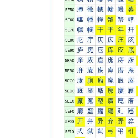
幐
幑
幒
幓
幔
幕
5E50
幠
幡
幢
幣
幤
幥
5E60
幰
幱
干
平
年
幵
5E70
庀
庁
庂
広
庄
庅
5E80
庐
庑
庒
库
应
底
5E90
庠
庡
庢
庣
庤
庥
5EA0
庰
庱
庲
庳
庴
庵
5EB0
廀
廁
廂
廃
廄
廅
5EC0
廐
廑
廒
廓
廔
廕
5ED0
廠
廡
廢
廣
廤
廥
5EE0
廰
廱
廲
廳
廴
廵
5EF0
开
弁
异
弃
弄
弅
5F00
弐
弑
弒
弓
弔
引
5F10