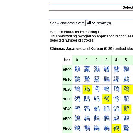
Selec
Show characters with
stroke(s).
Select a character by clicking it.
This handwriting recognition application recognis
selected number of strokes.
Chinese, Japanese and Korean (CJK) unified ide
hex
0
1
2
3
4
5
鸀
鸁
鸂
鸃
鸄
鸅
9E00
鸐
鸑
鸒
鸓
鸔
鸕
9E10
鸠
鸡
鸢
鸣
鸤
鸥
9E20
鸰
鸱
鸲
鸳
鸴
鸵
9E30
鹀
鹁
鹂
鹃
鹄
鹅
9E40
鹐
鹑
鹒
鹓
鹔
鹕
9E50
鹠
鹡
鹢
鹣
鹤
鹥
9E60