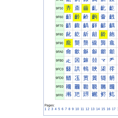
齐
齑
齒
齓
齔
齕
9F50
齠
齡
齢
齣
齤
齥
9F60
齰
齱
齲
齳
齴
齵
9F70
龀
龁
龂
龃
龄
龅
9F80
龐
龑
龒
龓
龔
龕
9F90
龠
龡
龢
龣
龤
龥
9FA0
龰
龱
龲
龳
龴
龵
9FB0
鿀
鿁
鿂
鿃
鿄
鿅
9FC0
鿐
鿑
鿒
鿓
鿔
鿕
9FD0
鿠
鿡
鿢
鿣
鿤
鿥
9FE0
鿰
鿱
鿲
鿳
鿴
鿵
9FF0
Pages:
1
2
3
4
5
6
7
8
9
10
11
12
13
14
15
16
17