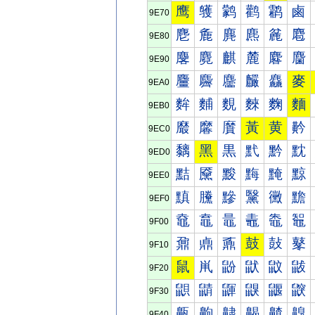
鹰
鹱
鹲
鹳
鹴
鹵
9E70
麀
麁
麂
麃
麄
麅
9E80
麐
麑
麒
麓
麔
麕
9E90
麠
麡
麢
麣
麤
麥
9EA0
麰
麱
麲
麳
麴
麵
9EB0
黀
黁
黂
黃
黄
黅
9EC0
黐
黑
黒
黓
黔
黕
9ED0
黠
黡
黢
黣
黤
黥
9EE0
黰
黱
黲
黳
黴
黵
9EF0
鼀
鼁
鼂
鼃
鼄
鼅
9F00
鼐
鼑
鼒
鼓
鼔
鼕
9F10
鼠
鼡
鼢
鼣
鼤
鼥
9F20
鼰
鼱
鼲
鼳
鼴
鼵
9F30
齀
齁
齂
齃
齄
齅
9F40