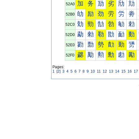
加
务
劢
劣
劤
劥
52A0
劰
励
劲
劳
労
劵
52B0
勀
勁
勂
勃
勄
勅
52C0
勐
勑
勒
勓
勔
動
52D0
勠
勡
勢
勣
勤
勥
52E0
勰
勱
勲
勳
勴
勵
52F0
Pages:
1
[2]
3
4
5
6
7
8
9
10
11
12
13
14
15
16
17