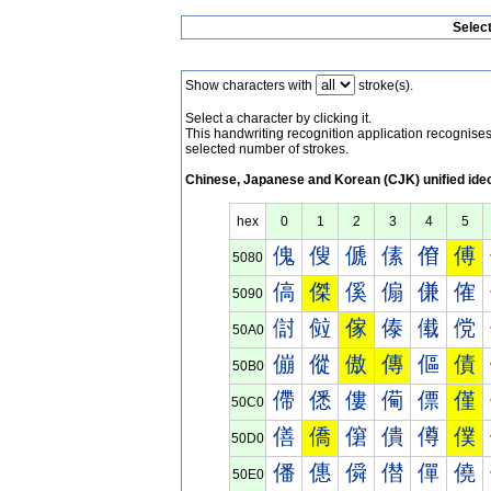
Selec
Show characters with
stroke(s).
Select a character by clicking it.
This handwriting recognition application recognis
selected number of strokes.
Chinese, Japanese and Korean (CJK) unified ide
hex
0
1
2
3
4
5
傀
傁
傂
傃
傄
傅
5080
傐
傑
傒
傓
傔
傕
5090
傠
傡
傢
傣
傤
傥
50A0
傰
傱
傲
傳
傴
債
50B0
僀
僁
僂
僃
僄
僅
50C0
僐
僑
僒
僓
僔
僕
50D0
僠
僡
僢
僣
僤
僥
50E0