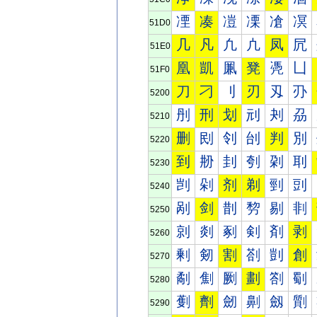
凐
凑
凒
凓
凔
凕
51D0
几
凡
凢
凣
凤
凥
51E0
凰
凱
凲
凳
凴
凵
51F0
刀
刁
刂
刃
刄
刅
5200
刐
刑
划
刓
刔
刕
5210
删
刡
刢
刣
判
別
5220
到
刱
刲
刳
刴
刵
5230
剀
剁
剂
剃
剄
剅
5240
剐
剑
剒
剓
剔
剕
5250
剠
剡
剢
剣
剤
剥
5260
剰
剱
割
剳
剴
創
5270
劀
劁
劂
劃
劄
劅
5280
劐
劑
劒
劓
劔
劕
5290