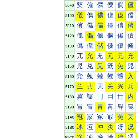
僰
僱
僲
僳
僴
僵
50F0
儀
儁
儂
儃
億
儅
5100
儐
儑
儒
儓
儔
儕
5110
儠
儡
儢
儣
儤
儥
5120
儰
儱
儲
儳
儴
儵
5130
兀
允
兂
元
兄
充
5140
児
兑
兒
兓
兔
兕
5150
兠
兡
兢
兣
兤
入
5160
兰
共
兲
关
兴
兵
5170
冀
冁
冂
冃
冄
内
5180
冐
冑
冒
冓
冔
冕
5190
冠
冡
冢
冣
冤
冥
51A0
冰
冱
冲
决
冴
况
51B0
净
凁
凂
凃
凄
凅
51C0