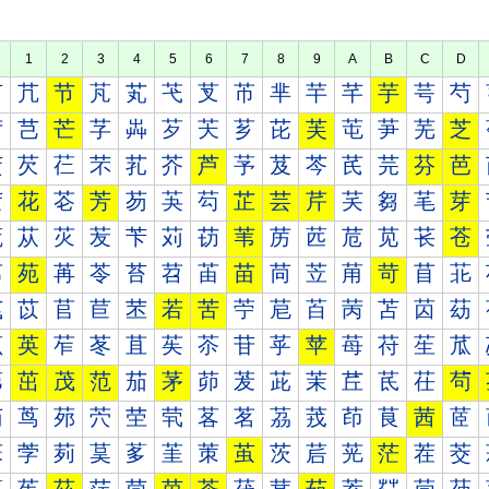
1
2
3
4
5
6
7
8
9
A
B
C
D
芀
芁
节
芃
芄
芅
芆
芇
芈
芉
芊
芋
芌
芍
芐
芑
芒
芓
芔
芕
芖
芗
芘
芙
芚
芛
芜
芝
芠
芡
芢
芣
芤
芥
芦
芧
芨
芩
芪
芫
芬
芭
芰
花
芲
芳
芴
芵
芶
芷
芸
芹
芺
芻
芼
芽
苀
苁
苂
苃
苄
苅
苆
苇
苈
苉
苊
苋
苌
苍
苐
苑
苒
苓
苔
苕
苖
苗
苘
苙
苚
苛
苜
苝
苠
苡
苢
苣
苤
若
苦
苧
苨
苩
苪
苫
苬
苭
苰
英
苲
苳
苴
苵
苶
苷
苸
苹
苺
苻
苼
苽
茀
茁
茂
范
茄
茅
茆
茇
茈
茉
茊
茋
茌
茍
茐
茑
茒
茓
茔
茕
茖
茗
茘
茙
茚
茛
茜
茝
茠
茡
茢
茣
茤
茥
茦
茧
茨
茩
茪
茫
茬
茭