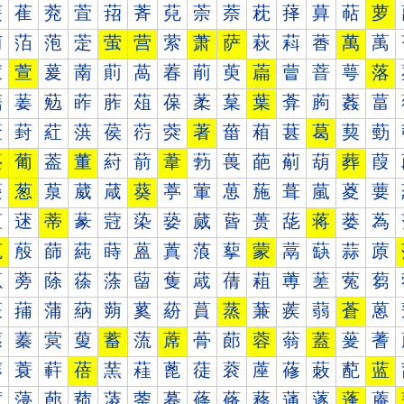
萐
萑
萒
萓
萔
萕
萖
萗
萘
萙
萚
萛
萜
萝
萠
萡
萢
萣
萤
营
萦
萧
萨
萩
萪
萫
萬
萭
萰
萱
萲
萳
萴
萵
萶
萷
萸
萹
萺
萻
萼
落
葀
葁
葂
葃
葄
葅
葆
葇
葈
葉
葊
葋
葌
葍
葐
葑
葒
葓
葔
葕
葖
著
葘
葙
葚
葛
葜
葝
葠
葡
葢
董
葤
葥
葦
葧
葨
葩
葪
葫
葬
葭
葰
葱
葲
葳
葴
葵
葶
葷
葸
葹
葺
葻
葼
葽
蒀
蒁
蒂
蒃
蒄
蒅
蒆
蒇
蒈
蒉
蒊
蒋
蒌
蒍
蒐
蒑
蒒
蒓
蒔
蒕
蒖
蒗
蒘
蒙
蒚
蒛
蒜
蒝
蒠
蒡
蒢
蒣
蒤
蒥
蒦
蒧
蒨
蒩
蒪
蒫
蒬
蒭
蒰
蒱
蒲
蒳
蒴
蒵
蒶
蒷
蒸
蒹
蒺
蒻
蒼
蒽
蓀
蓁
蓂
蓃
蓄
蓅
蓆
蓇
蓈
蓉
蓊
蓋
蓌
蓍
蓐
蓑
蓒
蓓
蓔
蓕
蓖
蓗
蓘
蓙
蓚
蓛
蓜
蓝
蓠
蓡
蓢
蓣
蓤
蓥
蓦
蓧
蓨
蓩
蓪
蓫
蓬
蓭