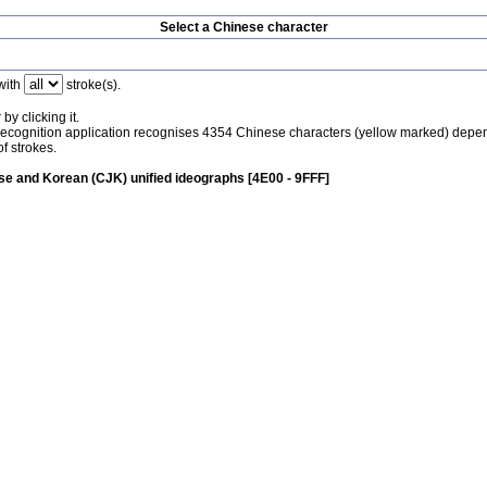
Select a Chinese character
with
stroke(s).
by clicking it.
recognition application recognises 4354 Chinese characters (yellow marked) depe
f strokes.
e and Korean (CJK) unified ideographs [4E00 - 9FFF]