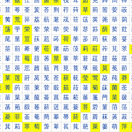
茰
茱
茲
茳
茴
茵
茶
茷
茸
茹
茺
茻
茼
茽
荀
荁
荂
荃
荄
荅
荆
荇
荈
草
荊
荋
荌
荍
荐
荑
荒
荓
荔
荕
荖
荗
荘
荙
荚
荛
荜
荝
荠
荡
荢
荣
荤
荥
荦
荧
荨
荩
荪
荫
荬
荭
荰
荱
荲
荳
荴
荵
荶
荷
荸
荹
荺
荻
荼
荽
莀
莁
莂
莃
莄
莅
莆
莇
莈
莉
莊
莋
莌
莍
莐
莑
莒
莓
莔
莕
莖
莗
莘
莙
莚
莛
莜
莝
莠
莡
莢
莣
莤
莥
莦
莧
莨
莩
莪
莫
莬
莭
莰
莱
莲
莳
莴
莵
莶
获
莸
莹
莺
莻
莼
莽
菀
菁
菂
菃
菄
菅
菆
菇
菈
菉
菊
菋
菌
菍
菐
菑
菒
菓
菔
菕
菖
菗
菘
菙
菚
菛
菜
菝
菠
菡
菢
菣
菤
菥
菦
菧
菨
菩
菪
菫
菬
菭
菰
菱
菲
菳
菴
菵
菶
菷
菸
菹
菺
菻
菼
菽
萀
萁
萂
萃
萄
萅
萆
萇
萈
萉
萊
萋
萌
萍