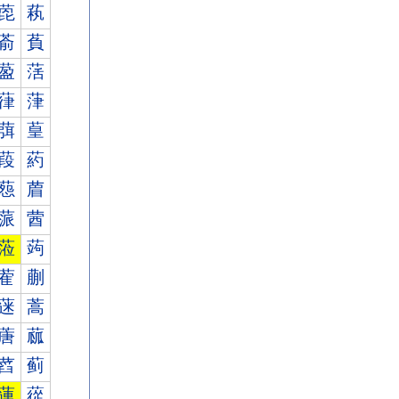
萞
萟
萮
萯
萾
萿
葎
葏
葞
葟
葮
葯
葾
葿
蒎
蒏
蒞
蒟
蒮
蒯
蒾
蒿
蓎
蓏
蓞
蓟
蓮
蓯