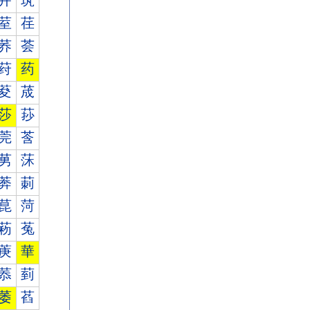
茾
茿
荎
荏
荞
荟
荮
药
荾
荿
莎
莏
莞
莟
莮
莯
莾
莿
菎
菏
菞
菟
菮
華
菾
菿
萎
萏