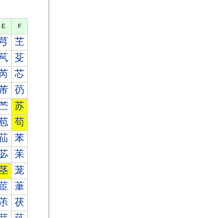
E
F
芎
芏
芞
芟
芮
芯
芾
芿
苎
苏
苞
苟
苮
苯
苾
苿
茎
茏
茞
茟
茮
茯