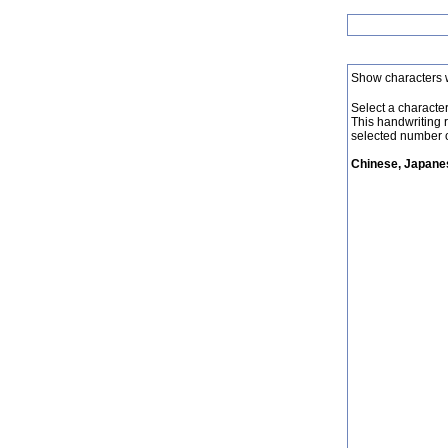
Show characters 
Select a character 
This handwriting 
selected number o
Chinese, Japanes