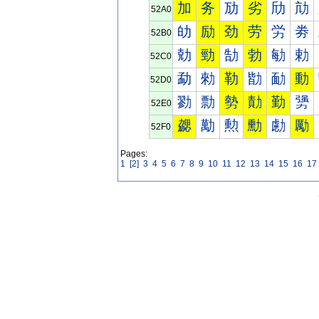
加
务
劢
劣
劤
劥
52A0
劰
励
劲
劳
労
劵
52B0
勀
勁
勂
勃
勄
勅
52C0
勐
勑
勒
勓
勔
動
52D0
勠
勡
勢
勣
勤
勥
52E0
勰
勱
勲
勳
勴
勵
52F0
Pages:
1
[2]
3
4
5
6
7
8
9
10
11
12
13
14
15
16
17