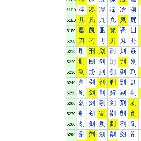
凐
凑
凒
凓
凔
凕
51D0
几
凡
凢
凣
凤
凥
51E0
凰
凱
凲
凳
凴
凵
51F0
刀
刁
刂
刃
刄
刅
5200
刐
刑
划
刓
刔
刕
5210
删
刡
刢
刣
判
別
5220
到
刱
刲
刳
刴
刵
5230
剀
剁
剂
剃
剄
剅
5240
剐
剑
剒
剓
剔
剕
5250
剠
剡
剢
剣
剤
剥
5260
剰
剱
割
剳
剴
創
5270
劀
劁
劂
劃
劄
劅
5280
劐
劑
劒
劓
劔
劕
5290