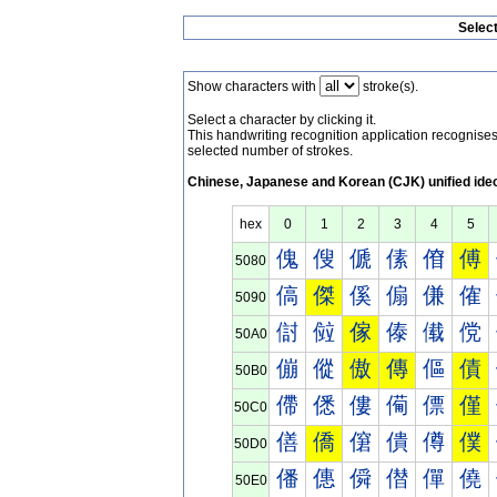
Selec
Show characters with
stroke(s).
Select a character by clicking it.
This handwriting recognition application recognis
selected number of strokes.
Chinese, Japanese and Korean (CJK) unified ide
hex
0
1
2
3
4
5
傀
傁
傂
傃
傄
傅
5080
傐
傑
傒
傓
傔
傕
5090
傠
傡
傢
傣
傤
傥
50A0
傰
傱
傲
傳
傴
債
50B0
僀
僁
僂
僃
僄
僅
50C0
僐
僑
僒
僓
僔
僕
50D0
僠
僡
僢
僣
僤
僥
50E0