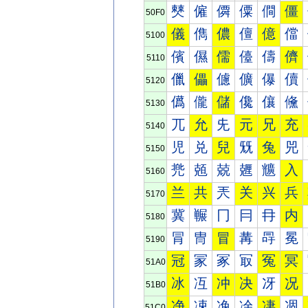
僰
僱
僲
僳
僴
僵
50F0
儀
儁
儂
儃
億
儅
5100
儐
儑
儒
儓
儔
儕
5110
儠
儡
儢
儣
儤
儥
5120
儰
儱
儲
儳
儴
儵
5130
兀
允
兂
元
兄
充
5140
児
兑
兒
兓
兔
兕
5150
兠
兡
兢
兣
兤
入
5160
兰
共
兲
关
兴
兵
5170
冀
冁
冂
冃
冄
内
5180
冐
冑
冒
冓
冔
冕
5190
冠
冡
冢
冣
冤
冥
51A0
冰
冱
冲
决
冴
况
51B0
净
凁
凂
凃
凄
凅
51C0