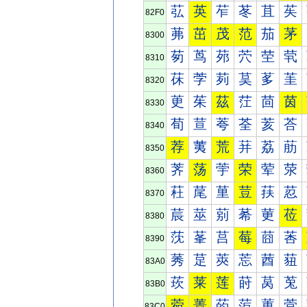
苰
英
苲
苳
苴
苵
82F0
茀
茁
茂
范
茄
茅
8300
茐
茑
茒
茓
茔
茕
8310
茠
茡
茢
茣
茤
茥
8320
茰
茱
茲
茳
茴
茵
8330
荀
荁
荂
荃
荄
荅
8340
荐
荑
荒
荓
荔
荕
8350
荠
荡
荢
荣
荤
荥
8360
荰
荱
荲
荳
荴
荵
8370
莀
莁
莂
莃
莄
莅
8380
莐
莑
莒
莓
莔
莕
8390
莠
莡
莢
莣
莤
莥
83A0
莰
莱
莲
莳
莴
莵
83B0
菀
菁
菂
菃
菄
菅
83C0