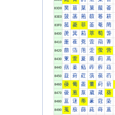
菐
菑
菒
菓
菔
菕
83D0
菠
菡
菢
菣
菤
菥
83E0
菰
菱
菲
菳
菴
菵
83F0
萀
萁
萂
萃
萄
萅
8400
萐
萑
萒
萓
萔
萕
8410
萠
萡
萢
萣
萤
营
8420
萰
萱
萲
萳
萴
萵
8430
葀
葁
葂
葃
葄
葅
8440
葐
葑
葒
葓
葔
葕
8450
葠
葡
葢
董
葤
葥
8460
葰
葱
葲
葳
葴
葵
8470
蒀
蒁
蒂
蒃
蒄
蒅
8480
蒐
蒑
蒒
蒓
蒔
蒕
8490