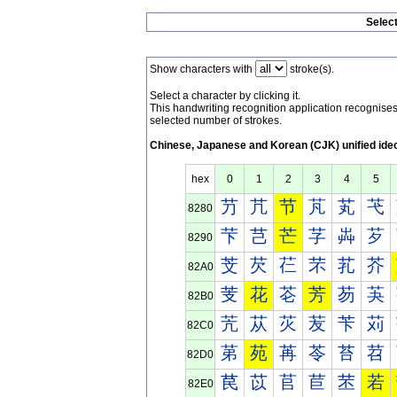
Selec
Show characters with
stroke(s).
Select a character by clicking it.
This handwriting recognition application recognis
selected number of strokes.
Chinese, Japanese and Korean (CJK) unified ide
hex
0
1
2
3
4
5
芀
芁
节
芃
芄
芅
8280
芐
芑
芒
芓
芔
芕
8290
芠
芡
芢
芣
芤
芥
82A0
芰
花
芲
芳
芴
芵
82B0
苀
苁
苂
苃
苄
苅
82C0
苐
苑
苒
苓
苔
苕
82D0
苠
苡
苢
苣
苤
若
82E0