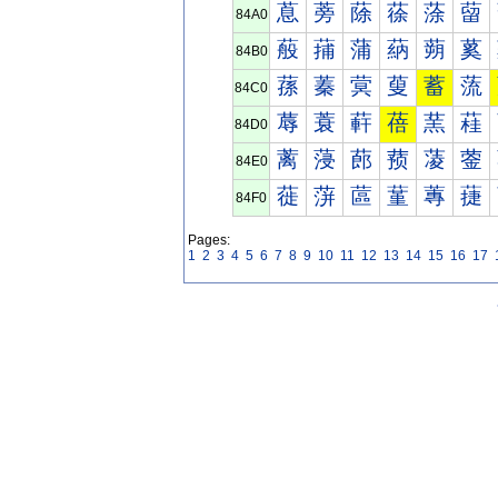
蒠
蒡
蒢
蒣
蒤
蒥
84A0
蒰
蒱
蒲
蒳
蒴
蒵
84B0
蓀
蓁
蓂
蓃
蓄
蓅
84C0
蓐
蓑
蓒
蓓
蓔
蓕
84D0
蓠
蓡
蓢
蓣
蓤
蓥
84E0
蓰
蓱
蓲
蓳
蓴
蓵
84F0
Pages:
1
2
3
4
5
6
7
8
9
10
11
12
13
14
15
16
17