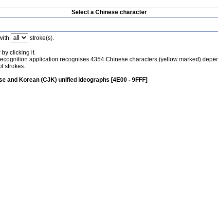
Select a Chinese character
with
stroke(s).
by clicking it.
recognition application recognises 4354 Chinese characters (yellow marked) depe
f strokes.
e and Korean (CJK) unified ideographs [4E00 - 9FFF]