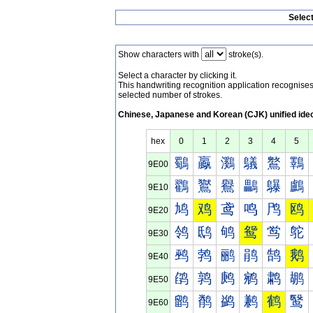
Selec
Show characters with
stroke(s).
Select a character by clicking it.
This handwriting recognition application recognis
selected number of strokes.
Chinese, Japanese and Korean (CJK) unified ide
hex
0
1
2
3
4
5
鸀
鸁
鸂
鸃
鸄
鸅
9E00
鸐
鸑
鸒
鸓
鸔
鸕
9E10
鸠
鸡
鸢
鸣
鸤
鸥
9E20
鸰
鸱
鸲
鸳
鸴
鸵
9E30
鹀
鹁
鹂
鹃
鹄
鹅
9E40
鹐
鹑
鹒
鹓
鹔
鹕
9E50
鹠
鹡
鹢
鹣
鹤
鹥
9E60