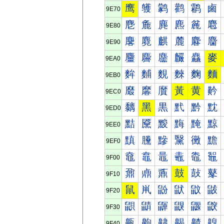
鹰
鹱
鹲
鹳
鹴
鹵
9E70
麀
麁
麂
麃
麄
麅
9E80
麐
麑
麒
麓
麔
麕
9E90
麠
麡
麢
麣
麤
麥
9EA0
麰
麱
麲
麳
麴
麵
9EB0
黀
黁
黂
黃
黄
黅
9EC0
黐
黑
黒
黓
黔
黕
9ED0
黠
黡
黢
黣
黤
黥
9EE0
黰
黱
黲
黳
黴
黵
9EF0
鼀
鼁
鼂
鼃
鼄
鼅
9F00
鼐
鼑
鼒
鼓
鼔
鼕
9F10
鼠
鼡
鼢
鼣
鼤
鼥
9F20
鼰
鼱
鼲
鼳
鼴
鼵
9F30
齀
齁
齂
齃
齄
齅
9F40