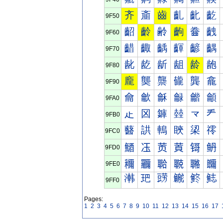
齐
齑
齒
齓
齔
齕
9F50
齠
齡
齢
齣
齤
齥
9F60
齰
齱
齲
齳
齴
齵
9F70
龀
龁
龂
龃
龄
龅
9F80
龐
龑
龒
龓
龔
龕
9F90
龠
龡
龢
龣
龤
龥
9FA0
龰
龱
龲
龳
龴
龵
9FB0
鿀
鿁
鿂
鿃
鿄
鿅
9FC0
鿐
鿑
鿒
鿓
鿔
鿕
9FD0
鿠
鿡
鿢
鿣
鿤
鿥
9FE0
鿰
鿱
鿲
鿳
鿴
鿵
9FF0
Pages:
1
2
3
4
5
6
7
8
9
10
11
12
13
14
15
16
17