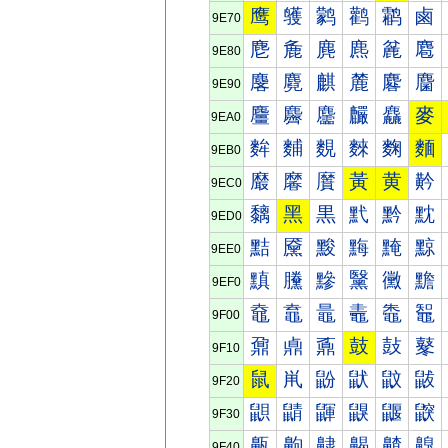
鹰
鹱
鹲
鹳
鹴
鹵
9E70
麀
麁
麂
麃
麄
麅
9E80
麐
麑
麒
麓
麔
麕
9E90
麠
麡
麢
麣
麤
麥
9EA0
麰
麱
麲
麳
麴
麵
9EB0
黀
黁
黂
黃
黄
黅
9EC0
黐
黑
黒
黓
黔
黕
9ED0
黠
黡
黢
黣
黤
黥
9EE0
黰
黱
黲
黳
黴
黵
9EF0
鼀
鼁
鼂
鼃
鼄
鼅
9F00
鼐
鼑
鼒
鼓
鼔
鼕
9F10
鼠
鼡
鼢
鼣
鼤
鼥
9F20
鼰
鼱
鼲
鼳
鼴
鼵
9F30
齀
齁
齂
齃
齄
齅
9F40