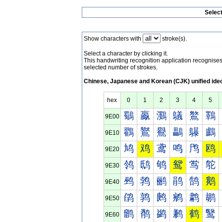
Selec
Show characters with
stroke(s).
Select a character by clicking it.
This handwriting recognition application recognis
selected number of strokes.
Chinese, Japanese and Korean (CJK) unified ide
hex
0
1
2
3
4
5
鸀
鸁
鸂
鸃
鸄
鸅
9E00
鸐
鸑
鸒
鸓
鸔
鸕
9E10
鸠
鸡
鸢
鸣
鸤
鸥
9E20
鸰
鸱
鸲
鸳
鸴
鸵
9E30
鹀
鹁
鹂
鹃
鹄
鹅
9E40
鹐
鹑
鹒
鹓
鹔
鹕
9E50
鹠
鹡
鹢
鹣
鹤
鹥
9E60