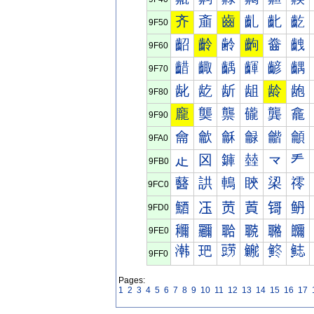
齐
齑
齒
齓
齔
齕
9F50
齠
齡
齢
齣
齤
齥
9F60
齰
齱
齲
齳
齴
齵
9F70
龀
龁
龂
龃
龄
龅
9F80
龐
龑
龒
龓
龔
龕
9F90
龠
龡
龢
龣
龤
龥
9FA0
龰
龱
龲
龳
龴
龵
9FB0
鿀
鿁
鿂
鿃
鿄
鿅
9FC0
鿐
鿑
鿒
鿓
鿔
鿕
9FD0
鿠
鿡
鿢
鿣
鿤
鿥
9FE0
鿰
鿱
鿲
鿳
鿴
鿵
9FF0
Pages:
1
2
3
4
5
6
7
8
9
10
11
12
13
14
15
16
17