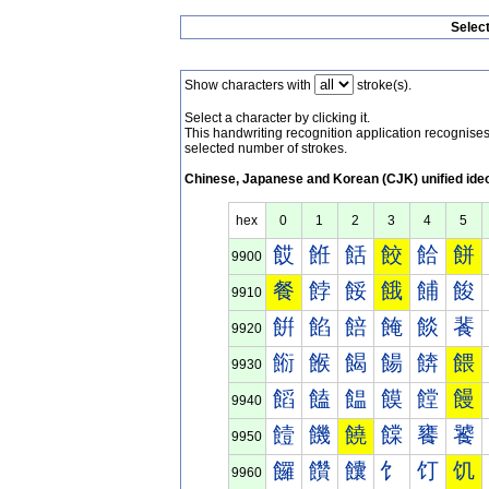
Selec
Show characters with
stroke(s).
Select a character by clicking it.
This handwriting recognition application recognis
selected number of strokes.
Chinese, Japanese and Korean (CJK) unified ide
hex
0
1
2
3
4
5
餀
餁
餂
餃
餄
餅
9900
餐
餑
餒
餓
餔
餕
9910
餠
餡
餢
餣
餤
餥
9920
餰
餱
餲
餳
餴
餵
9930
饀
饁
饂
饃
饄
饅
9940
饐
饑
饒
饓
饔
饕
9950
饠
饡
饢
饣
饤
饥
9960