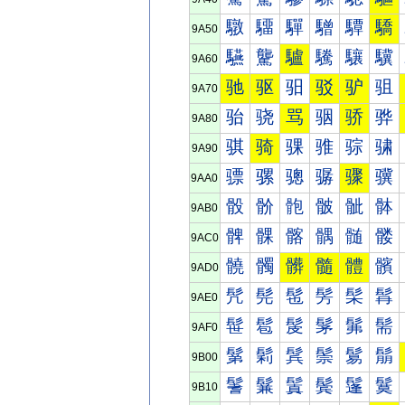
驐
驑
驒
驓
驔
驕
9A50
驠
驡
驢
驣
驤
驥
9A60
驰
驱
驲
驳
驴
驵
9A70
骀
骁
骂
骃
骄
骅
9A80
骐
骑
骒
骓
骔
骕
9A90
骠
骡
骢
骣
骤
骥
9AA0
骰
骱
骲
骳
骴
骵
9AB0
髀
髁
髂
髃
髄
髅
9AC0
髐
髑
髒
髓
體
髕
9AD0
髠
髡
髢
髣
髤
髥
9AE0
髰
髱
髲
髳
髴
髵
9AF0
鬀
鬁
鬂
鬃
鬄
鬅
9B00
鬐
鬑
鬒
鬓
鬔
鬕
9B10