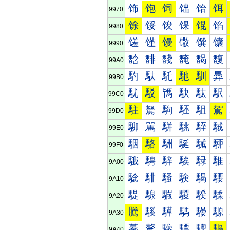
饰
饱
饲
饳
饴
饵
9970
馀
馁
馂
馃
馄
馅
9980
馐
馑
馒
馓
馔
馕
9990
馠
馡
馢
馣
馤
馥
99A0
馰
馱
馲
馳
馴
馵
99B0
駀
駁
駂
駃
駄
駅
99C0
駐
駑
駒
駓
駔
駕
99D0
駠
駡
駢
駣
駤
駥
99E0
駰
駱
駲
駳
駴
駵
99F0
騀
騁
騂
騃
騄
騅
9A00
騐
騑
騒
験
騔
騕
9A10
騠
騡
騢
騣
騤
騥
9A20
騰
騱
騲
騳
騴
騵
9A30
驀
驁
驂
驃
驄
驅
9A40