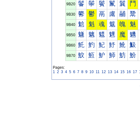
鬠
鬡
鬢
鬣
鬤
鬥
9B20
鬰
鬱
鬲
鬳
鬴
鬵
9B30
魀
魁
魂
魃
魄
魅
9B40
魐
魑
魒
魓
魔
魕
9B50
魠
魡
魢
魣
魤
魥
9B60
魰
魱
魲
魳
魴
魵
9B70
Pages:
1
2
3
4
5
6
7
8
9
10
11
12
13
14
15
16
17