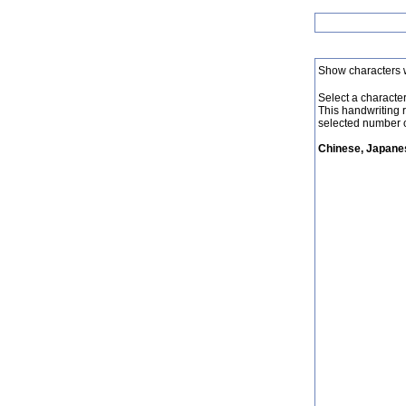
Show characters 
Select a character 
This handwriting 
selected number o
Chinese, Japanes