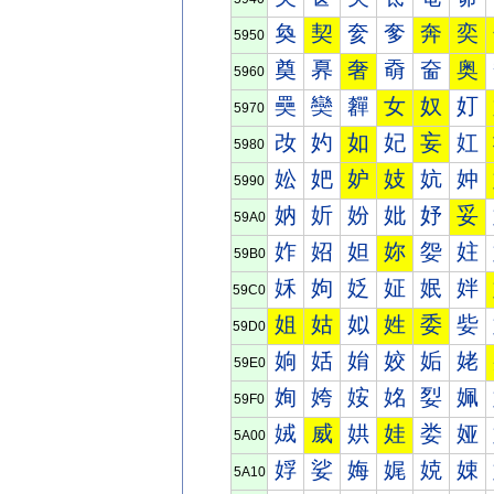
奐
契
奒
奓
奔
奕
5950
奠
奡
奢
奣
奤
奥
5960
奰
奱
奲
女
奴
奵
5970
妀
妁
如
妃
妄
妅
5980
妐
妑
妒
妓
妔
妕
5990
妠
妡
妢
妣
妤
妥
59A0
妰
妱
妲
妳
妴
妵
59B0
姀
姁
姂
姃
姄
姅
59C0
姐
姑
姒
姓
委
姕
59D0
姠
姡
姢
姣
姤
姥
59E0
姰
姱
姲
姳
姴
姵
59F0
娀
威
娂
娃
娄
娅
5A00
娐
娑
娒
娓
娔
娕
5A10