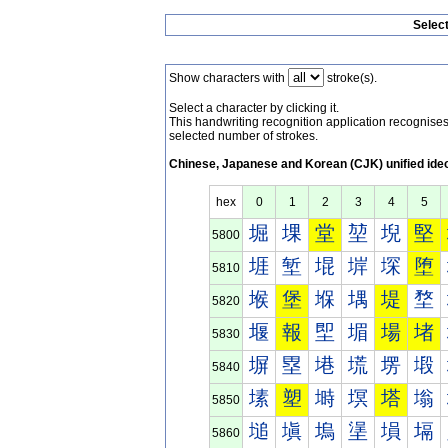
Selec
Show characters with
stroke(s).
Select a character by clicking it.
This handwriting recognition application recognis
selected number of strokes.
Chinese, Japanese and Korean (CJK) unified ide
hex
0
1
2
3
4
5
堀
堁
堂
堃
堄
堅
5800
堐
堑
堒
堓
堔
堕
5810
堠
堡
堢
堣
堤
堥
5820
堰
報
堲
堳
場
堵
5830
塀
塁
塂
塃
塄
塅
5840
塐
塑
塒
塓
塔
塕
5850
塠
塡
塢
塣
塤
塥
5860