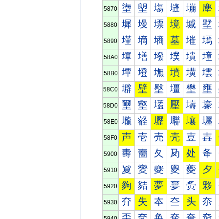
塰
塱
塲
塳
塴
塵
5870
墀
墁
墂
境
墄
墅
5880
墐
墑
墒
墓
墔
墕
5890
墠
墡
墢
墣
墤
墥
58A0
墰
墱
墲
墳
墴
墵
58B0
壀
壁
壂
壃
壄
壅
58C0
壐
壑
壒
壓
壔
壕
58D0
壠
壡
壢
壣
壤
壥
58E0
声
壱
売
壳
壴
壵
58F0
夀
夁
夂
夃
处
夅
5900
夐
夑
夒
夓
夔
夕
5910
夠
夡
夢
夣
夤
夥
5920
夰
失
夲
夳
头
夵
5930
奀
奁
奂
奃
奄
奅
5940