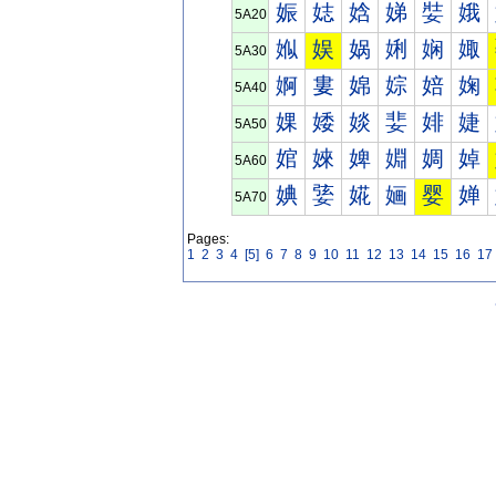
娠
娡
娢
娣
娤
娥
5A20
娰
娱
娲
娳
娴
娵
5A30
婀
婁
婂
婃
婄
婅
5A40
婐
婑
婒
婓
婔
婕
5A50
婠
婡
婢
婣
婤
婥
5A60
婰
婱
婲
婳
婴
婵
5A70
Pages:
1
2
3
4
[5]
6
7
8
9
10
11
12
13
14
15
16
17