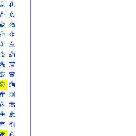
萞
萟
萮
萯
萾
萿
葎
葏
葞
葟
葮
葯
葾
葿
蒎
蒏
蒞
蒟
蒮
蒯
蒾
蒿
蓎
蓏
蓞
蓟
蓮
蓯