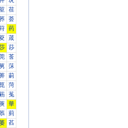
茾
茿
荎
荏
荞
荟
荮
药
荾
荿
莎
莏
莞
莟
莮
莯
莾
莿
菎
菏
菞
菟
菮
華
菾
菿
萎
萏