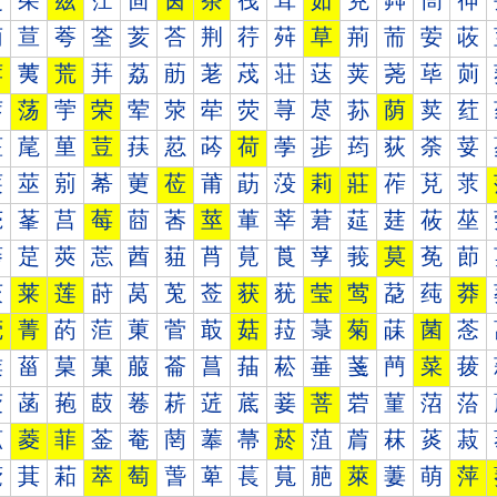
茰
茱
茲
茳
茴
茵
茶
茷
茸
茹
茺
茻
茼
茽
荀
荁
荂
荃
荄
荅
荆
荇
荈
草
荊
荋
荌
荍
荐
荑
荒
荓
荔
荕
荖
荗
荘
荙
荚
荛
荜
荝
荠
荡
荢
荣
荤
荥
荦
荧
荨
荩
荪
荫
荬
荭
荰
荱
荲
荳
荴
荵
荶
荷
荸
荹
荺
荻
荼
荽
莀
莁
莂
莃
莄
莅
莆
莇
莈
莉
莊
莋
莌
莍
莐
莑
莒
莓
莔
莕
莖
莗
莘
莙
莚
莛
莜
莝
莠
莡
莢
莣
莤
莥
莦
莧
莨
莩
莪
莫
莬
莭
莰
莱
莲
莳
莴
莵
莶
获
莸
莹
莺
莻
莼
莽
菀
菁
菂
菃
菄
菅
菆
菇
菈
菉
菊
菋
菌
菍
菐
菑
菒
菓
菔
菕
菖
菗
菘
菙
菚
菛
菜
菝
菠
菡
菢
菣
菤
菥
菦
菧
菨
菩
菪
菫
菬
菭
菰
菱
菲
菳
菴
菵
菶
菷
菸
菹
菺
菻
菼
菽
萀
萁
萂
萃
萄
萅
萆
萇
萈
萉
萊
萋
萌
萍