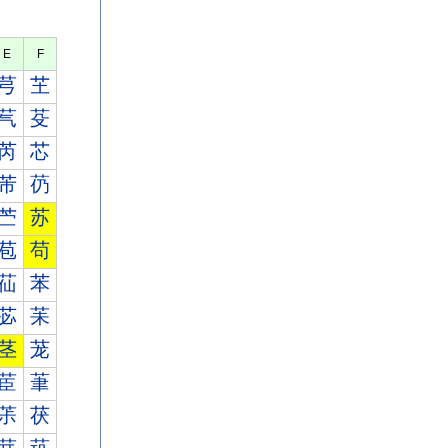
E
F
芎
芏
芞
芟
芮
芯
芾
芿
苎
苏
苞
苟
苮
苯
苾
苿
茎
茏
茞
茟
茮
茯