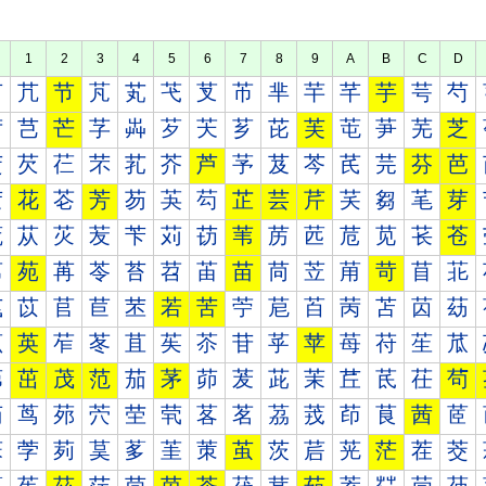
1
2
3
4
5
6
7
8
9
A
B
C
D
芀
芁
节
芃
芄
芅
芆
芇
芈
芉
芊
芋
芌
芍
芐
芑
芒
芓
芔
芕
芖
芗
芘
芙
芚
芛
芜
芝
芠
芡
芢
芣
芤
芥
芦
芧
芨
芩
芪
芫
芬
芭
芰
花
芲
芳
芴
芵
芶
芷
芸
芹
芺
芻
芼
芽
苀
苁
苂
苃
苄
苅
苆
苇
苈
苉
苊
苋
苌
苍
苐
苑
苒
苓
苔
苕
苖
苗
苘
苙
苚
苛
苜
苝
苠
苡
苢
苣
苤
若
苦
苧
苨
苩
苪
苫
苬
苭
苰
英
苲
苳
苴
苵
苶
苷
苸
苹
苺
苻
苼
苽
茀
茁
茂
范
茄
茅
茆
茇
茈
茉
茊
茋
茌
茍
茐
茑
茒
茓
茔
茕
茖
茗
茘
茙
茚
茛
茜
茝
茠
茡
茢
茣
茤
茥
茦
茧
茨
茩
茪
茫
茬
茭