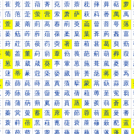
萐
萑
萒
萓
萔
萕
萖
萗
萘
萙
萚
萛
萜
萝
萠
萡
萢
萣
萤
营
萦
萧
萨
萩
萪
萫
萬
萭
萰
萱
萲
萳
萴
萵
萶
萷
萸
萹
萺
萻
萼
落
葀
葁
葂
葃
葄
葅
葆
葇
葈
葉
葊
葋
葌
葍
葐
葑
葒
葓
葔
葕
葖
著
葘
葙
葚
葛
葜
葝
葠
葡
葢
董
葤
葥
葦
葧
葨
葩
葪
葫
葬
葭
葰
葱
葲
葳
葴
葵
葶
葷
葸
葹
葺
葻
葼
葽
蒀
蒁
蒂
蒃
蒄
蒅
蒆
蒇
蒈
蒉
蒊
蒋
蒌
蒍
蒐
蒑
蒒
蒓
蒔
蒕
蒖
蒗
蒘
蒙
蒚
蒛
蒜
蒝
蒠
蒡
蒢
蒣
蒤
蒥
蒦
蒧
蒨
蒩
蒪
蒫
蒬
蒭
蒰
蒱
蒲
蒳
蒴
蒵
蒶
蒷
蒸
蒹
蒺
蒻
蒼
蒽
蓀
蓁
蓂
蓃
蓄
蓅
蓆
蓇
蓈
蓉
蓊
蓋
蓌
蓍
蓐
蓑
蓒
蓓
蓔
蓕
蓖
蓗
蓘
蓙
蓚
蓛
蓜
蓝
蓠
蓡
蓢
蓣
蓤
蓥
蓦
蓧
蓨
蓩
蓪
蓫
蓬
蓭