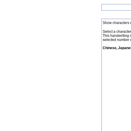
Show characters 
Select a character 
This handwriting 
selected number o
Chinese, Japanes