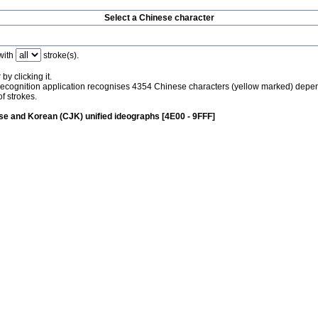
Select a Chinese character
with
stroke(s).
by clicking it.
recognition application recognises 4354 Chinese characters (yellow marked) depe
f strokes.
e and Korean (CJK) unified ideographs [4E00 - 9FFF]