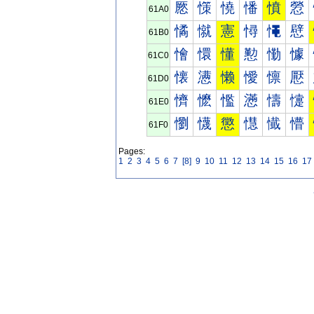
憠
憡
憢
憣
憤
憥
61A0
憰
憱
憲
憳
憴
憵
61B0
懀
懁
懂
懃
懄
懅
61C0
懐
懑
懒
懓
懔
懕
61D0
懠
懡
懢
懣
懤
懥
61E0
懰
懱
懲
懳
懴
懵
61F0
Pages:
1
2
3
4
5
6
7
[8]
9
10
11
12
13
14
15
16
17