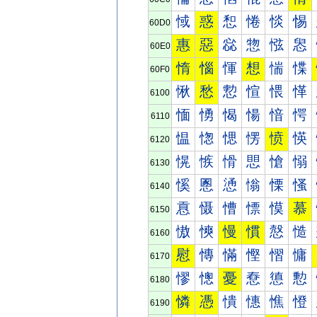
惐
惑
惒
惓
惔
惕
60D0
惠
惡
惢
惣
惤
惥
60E0
惰
惱
惲
想
惴
惵
60F0
愀
愁
愂
愃
愄
愅
6100
愐
愑
愒
愓
愔
愕
6110
愠
愡
愢
愣
愤
愥
6120
愰
愱
愲
愳
愴
愵
6130
慀
慁
慂
慃
慄
慅
6140
慐
慑
慒
慓
慔
慕
6150
慠
慡
慢
慣
慤
慥
6160
慰
慱
慲
慳
慴
慵
6170
憀
憁
憂
憃
憄
憅
6180
憐
憑
憒
憓
憔
憕
6190