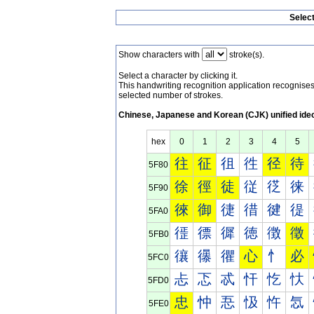
Selec
Show characters with
stroke(s).
Select a character by clicking it.
This handwriting recognition application recognis
selected number of strokes.
Chinese, Japanese and Korean (CJK) unified ide
hex
0
1
2
3
4
5
往
征
徂
徃
径
待
5F80
徐
徑
徒
従
徔
徕
5F90
徠
御
徢
徣
徤
徥
5FA0
徰
徱
徲
徳
徴
徵
5FB0
忀
忁
忂
心
忄
必
5FC0
忐
忑
忒
忓
忔
忕
5FD0
忠
忡
忢
忣
忤
忥
5FE0