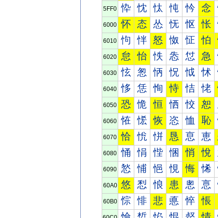
忰
忱
忲
忳
忴
念
5FF0
怀
态
怂
怃
怄
怅
6000
怐
怑
怒
怓
怔
怕
6010
怠
怡
怢
怣
怤
急
6020
怰
怱
怲
怳
怴
怵
6030
恀
恁
恂
恃
恄
恅
6040
恐
恑
恒
恓
恔
恕
6050
恠
恡
恢
恣
恤
恥
6060
恰
恱
恲
恳
恴
恵
6070
悀
悁
悂
悃
悄
悅
6080
悐
悑
悒
悓
悔
悕
6090
悠
悡
悢
患
悤
悥
60A0
悰
悱
悲
悳
悴
悵
60B0
惀
惁
惂
惃
惄
情
60C0