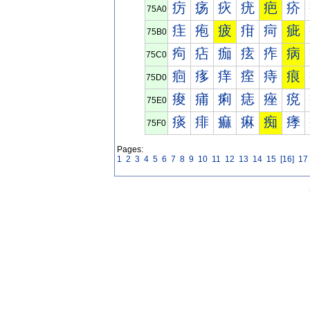
疠
疡
疢
疣
疤
疥
75A0
疰
疱
疲
疳
疴
疵
75B0
痀
痁
痂
痃
痄
病
75C0
痐
痑
痒
痓
痔
痕
75D0
痠
痡
痢
痣
痤
痥
75E0
痰
痱
痲
痳
痴
痵
75F0
Pages:
1
2
3
4
5
6
7
8
9
10
11
12
13
14
15
[16]
17