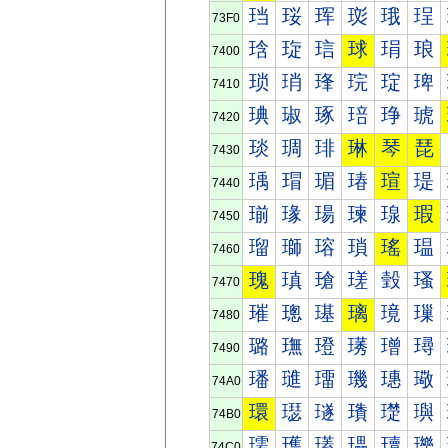
珰
珱
珲
珳
珴
珵
73F0
琀
琁
琂
球
琄
琅
7400
琐
琑
琒
琓
琔
琕
7410
琠
琡
琢
琣
琤
琥
7420
琰
琱
琲
琳
琴
琵
7430
瑀
瑁
瑂
瑃
瑄
瑅
7440
瑐
瑑
瑒
瑓
瑔
瑕
7450
瑠
瑡
瑢
瑣
瑤
瑥
7460
瑰
瑱
瑲
瑳
瑴
瑵
7470
璀
璁
璂
璃
璄
璅
7480
璐
璑
璒
璓
璔
璕
7490
璠
璡
璢
璣
璤
璥
74A0
環
璱
璲
璳
璴
璵
74B0
瓀
瓁
瓂
瓃
瓄
瓅
74C0