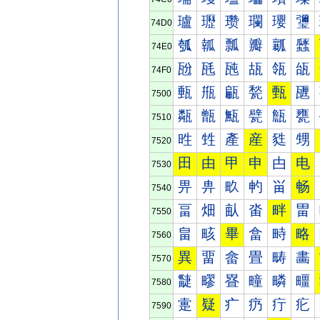
瓐
瓑
瓒
瓓
瓔
瓕
74D0
瓠
瓡
瓢
瓣
瓤
瓥
74E0
瓰
瓱
瓲
瓳
瓴
瓵
74F0
甀
甁
甂
甃
甄
甅
7500
甐
甑
甒
甓
甔
甕
7510
甠
甡
產
産
甤
甥
7520
田
由
甲
申
甴
电
7530
畀
畁
畂
畃
畄
畅
7540
畐
畑
畒
畓
畔
畕
7550
畠
畡
畢
畣
畤
略
7560
異
畱
畲
畳
畴
畵
7570
疀
疁
疂
疃
疄
疅
7580
疐
疑
疒
疓
疔
疕
7590