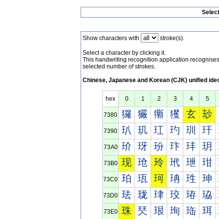
Selec
Show characters with
stroke(s).
Select a character by clicking it.
This handwriting recognition application recognis
selected number of strokes.
Chinese, Japanese and Korean (CJK) unified ide
hex
0
1
2
3
4
5
玀
玁
玂
玃
玄
玅
7380
玐
玑
玒
玓
玔
玕
7390
玠
玡
玢
玣
玤
玥
73A0
现
玱
玲
玳
玴
玵
73B0
珀
珁
珂
珃
珄
珅
73C0
珐
珑
珒
珓
珔
珕
73D0
珠
珡
珢
珣
珤
珥
73E0