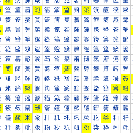
箰
箱
箲
箳
箴
箵
箶
箷
箸
箹
箺
箻
箼
箽
節
篁
篂
篃
範
篅
篆
篇
篈
築
篊
篋
篌
篍
篐
篑
篒
篓
篔
篕
篖
篗
篘
篙
篚
篛
篜
篝
篠
篡
篢
篣
篤
篥
篦
篧
篨
篩
篪
篫
篬
篭
篰
篱
篲
篳
篴
篵
篶
篷
篸
篹
篺
篻
篼
篽
簀
簁
簂
簃
簄
簅
簆
簇
簈
簉
簊
簋
簌
簍
簐
簑
簒
簓
簔
簕
簖
簗
簘
簙
簚
簛
簜
簝
簠
簡
簢
簣
簤
簥
簦
簧
簨
簩
簪
簫
簬
簭
簰
簱
簲
簳
簴
簵
簶
簷
簸
簹
簺
簻
簼
簽
籀
籁
籂
籃
籄
籅
籆
籇
籈
籉
籊
籋
籌
籍
籐
籑
籒
籓
籔
籕
籖
籗
籘
籙
籚
籛
籜
籝
籠
籡
籢
籣
籤
籥
籦
籧
籨
籩
籪
籫
籬
籭
籰
籱
籲
米
籴
籵
籶
籷
籸
籹
籺
类
籼
籽
粀
粁
粂
粃
粄
粅
粆
粇
粈
粉
粊
粋
粌
粍