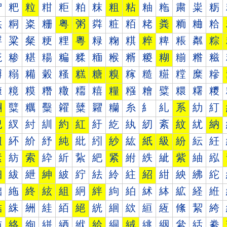
粐
粑
粒
粓
粔
粕
粖
粗
粘
粙
粚
粛
粜
粝
粠
粡
粢
粣
粤
粥
粦
粧
粨
粩
粪
粫
粬
粭
粰
粱
粲
粳
粴
粵
粶
粷
粸
粹
粺
粻
粼
粽
糀
糁
糂
糃
糄
糅
糆
糇
糈
糉
糊
糋
糌
糍
糐
糑
糒
糓
糔
糕
糖
糗
糘
糙
糚
糛
糜
糝
糠
糡
糢
糣
糤
糥
糦
糧
糨
糩
糪
糫
糬
糭
糰
糱
糲
糳
糴
糵
糶
糷
糸
糹
糺
系
糼
糽
紀
紁
紂
紃
約
紅
紆
紇
紈
紉
紊
紋
紌
納
紐
紑
紒
紓
純
紕
紖
紗
紘
紙
級
紛
紜
紝
素
紡
索
紣
紤
紥
紦
紧
紨
紩
紪
紫
紬
紭
細
紱
紲
紳
紴
紵
紶
紷
紸
紹
紺
紻
紼
紽
絀
絁
終
絃
組
絅
絆
絇
絈
絉
絊
絋
経
絍
結
絑
絒
絓
絔
絕
絖
絗
絘
絙
絚
絛
絜
絝
絠
絡
絢
絣
絤
絥
給
絧
絨
絩
絪
絫
絬
絭