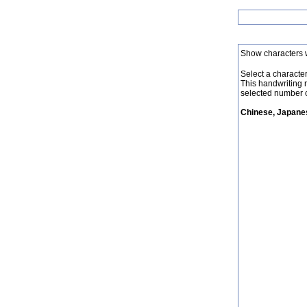
Show characters 
Select a character 
This handwriting 
selected number o
Chinese, Japanes