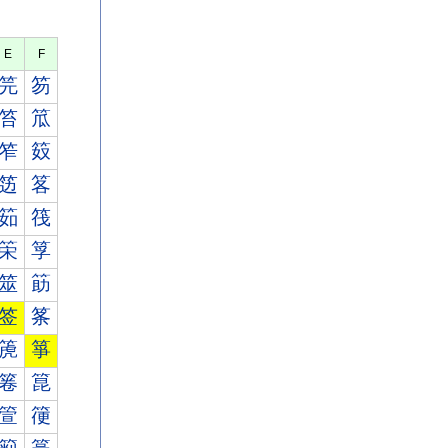
E
F
笎
笏
笞
笟
笮
笯
笾
笿
筎
筏
筞
筟
筮
筯
签
筿
箎
箏
箞
箟
箮
箯