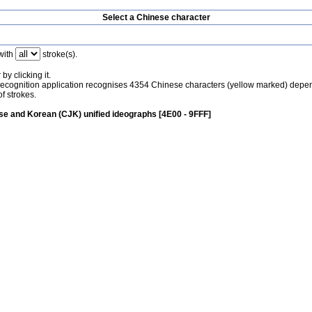
Select a Chinese character
with
stroke(s).
by clicking it.
recognition application recognises 4354 Chinese characters (yellow marked) depe
f strokes.
e and Korean (CJK) unified ideographs [4E00 - 9FFF]