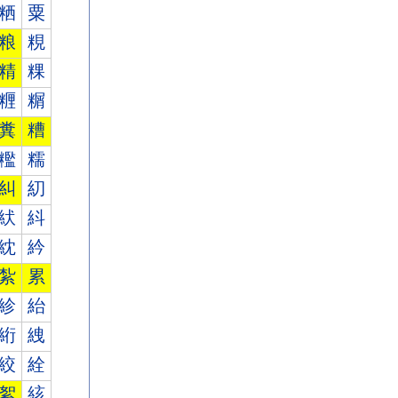
粞
粟
粮
粯
精
粿
糎
糏
糞
糟
糮
糯
糾
糿
紎
紏
紞
紟
紮
累
紾
紿
絎
絏
絞
絟
絮
絯