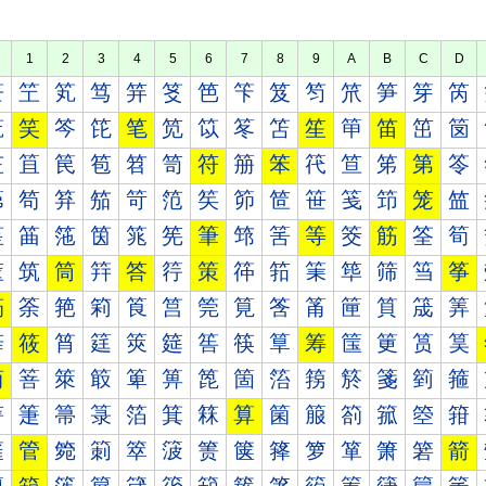
1
2
3
4
5
6
7
8
9
A
B
C
D
笀
笁
笂
笃
笄
笅
笆
笇
笈
笉
笊
笋
笌
笍
笐
笑
笒
笓
笔
笕
笖
笗
笘
笙
笚
笛
笜
笝
笠
笡
笢
笣
笤
笥
符
笧
笨
笩
笪
笫
第
笭
笰
笱
笲
笳
笴
笵
笶
笷
笸
笹
笺
笻
笼
笽
筀
筁
筂
筃
筄
筅
筆
筇
筈
等
筊
筋
筌
筍
筐
筑
筒
筓
答
筕
策
筗
筘
筙
筚
筛
筜
筝
筠
筡
筢
筣
筤
筥
筦
筧
筨
筩
筪
筫
筬
筭
筰
筱
筲
筳
筴
筵
筶
筷
筸
筹
筺
筻
筼
筽
简
箁
箂
箃
箄
箅
箆
箇
箈
箉
箊
箋
箌
箍
箐
箑
箒
箓
箔
箕
箖
算
箘
箙
箚
箛
箜
箝
箠
管
箢
箣
箤
箥
箦
箧
箨
箩
箪
箫
箬
箭