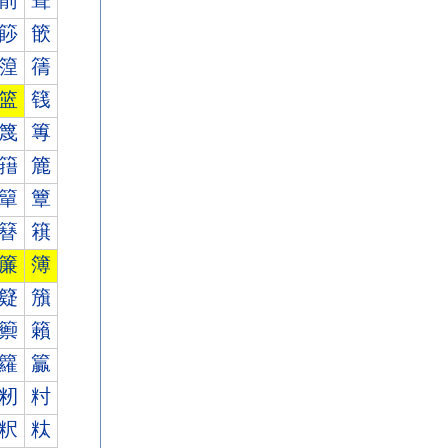
箾
箿
篎
篏
篞
篟
篮
篯
篾
篿
簎
簏
簞
簟
簮
簯
簾
簿
籎
籏
籞
籟
籮
籯
籾
籿
粎
粏