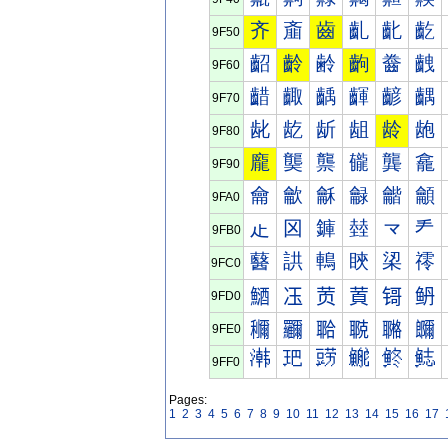
齐
齑
齒
齓
齔
齕
9F50
齠
齡
齢
齣
齤
齥
9F60
齰
齱
齲
齳
齴
齵
9F70
龀
龁
龂
龃
龄
龅
9F80
龐
龑
龒
龓
龔
龕
9F90
龠
龡
龢
龣
龤
龥
9FA0
龰
龱
龲
龳
龴
龵
9FB0
鿀
鿁
鿂
鿃
鿄
鿅
9FC0
鿐
鿑
鿒
鿓
鿔
鿕
9FD0
鿠
鿡
鿢
鿣
鿤
鿥
9FE0
鿰
鿱
鿲
鿳
鿴
鿵
9FF0
Pages:
1
2
3
4
5
6
7
8
9
10
11
12
13
14
15
16
17