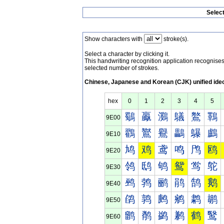
Selec
Show characters with
stroke(s).
Select a character by clicking it.
This handwriting recognition application recognis
selected number of strokes.
Chinese, Japanese and Korean (CJK) unified ide
hex
0
1
2
3
4
5
鸀
鸁
鸂
鸃
鸄
鸅
9E00
鸐
鸑
鸒
鸓
鸔
鸕
9E10
鸠
鸡
鸢
鸣
鸤
鸥
9E20
鸰
鸱
鸲
鸳
鸴
鸵
9E30
鹀
鹁
鹂
鹃
鹄
鹅
9E40
鹐
鹑
鹒
鹓
鹔
鹕
9E50
鹠
鹡
鹢
鹣
鹤
鹥
9E60