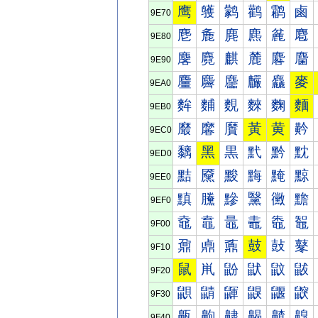
鹰
鹱
鹲
鹳
鹴
鹵
9E70
麀
麁
麂
麃
麄
麅
9E80
麐
麑
麒
麓
麔
麕
9E90
麠
麡
麢
麣
麤
麥
9EA0
麰
麱
麲
麳
麴
麵
9EB0
黀
黁
黂
黃
黄
黅
9EC0
黐
黑
黒
黓
黔
黕
9ED0
黠
黡
黢
黣
黤
黥
9EE0
黰
黱
黲
黳
黴
黵
9EF0
鼀
鼁
鼂
鼃
鼄
鼅
9F00
鼐
鼑
鼒
鼓
鼔
鼕
9F10
鼠
鼡
鼢
鼣
鼤
鼥
9F20
鼰
鼱
鼲
鼳
鼴
鼵
9F30
齀
齁
齂
齃
齄
齅
9F40