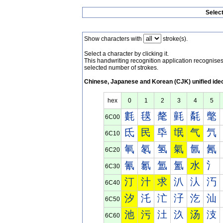
Selec
Show characters with
stroke(s).
Select a character by clicking it.
This handwriting recognition application recognis
selected number of strokes.
Chinese, Japanese and Korean (CJK) unified ide
hex
0
1
2
3
4
5
氀
氁
氂
氃
氄
氅
6C00
氐
民
氒
氓
气
氕
6C10
氠
氡
氢
氣
氤
氥
6C20
氰
氱
氲
氳
水
氵
6C30
汀
汁
求
汃
汄
汅
6C40
汐
汑
汒
汓
汔
汕
6C50
池
污
汢
汣
汤
汥
6C60