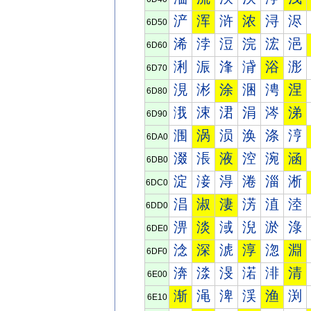
浐
浑
浒
浓
浔
浕
6D50
浠
浡
浢
浣
浤
浥
6D60
浰
浱
浲
浳
浴
浵
6D70
涀
涁
涂
涃
涄
涅
6D80
涐
涑
涒
涓
涔
涕
6D90
涠
涡
涢
涣
涤
涥
6DA0
涰
涱
液
涳
涴
涵
6DB0
淀
淁
淂
淃
淄
淅
6DC0
淐
淑
淒
淓
淔
淕
6DD0
淠
淡
淢
淣
淤
淥
6DE0
淰
深
淲
淳
淴
淵
6DF0
渀
渁
渂
渃
渄
清
6E00
渐
渑
渒
渓
渔
渕
6E10