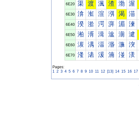
渠
渡
渢
渣
渤
渥
6E20
渰
渱
渲
渳
渴
渵
6E30
湀
湁
湂
湃
湄
湅
6E40
湐
湑
湒
湓
湔
湕
6E50
湠
湡
湢
湣
湤
湥
6E60
湰
湱
湲
湳
湴
湵
6E70
Pages:
1
2
3
4
5
6
7
8
9
10
11
12
[13]
14
15
16
17