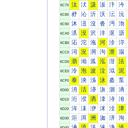
汰
汱
汲
汳
汴
汵
6C70
沀
沁
沂
沃
沄
沅
6C80
沐
沑
沒
沓
沔
沕
6C90
沠
没
沢
沣
沤
沥
6CA0
沰
沱
沲
河
沴
沵
6CB0
泀
況
泂
泃
泄
泅
6CC0
泐
泑
泒
泓
泔
法
6CD0
泠
泡
波
泣
泤
泥
6CE0
泰
泱
泲
泳
泴
泵
6CF0
洀
洁
洂
洃
洄
洅
6D00
洐
洑
洒
洓
洔
洕
6D10
洠
洡
洢
洣
洤
津
6D20
洰
洱
洲
洳
洴
洵
6D30
浀
流
浂
浃
浄
浅
6D40