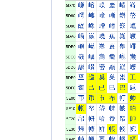
嵰
嵱
嵲
嵳
嵴
嵵
5D70
嶀
嶁
嶂
嶃
嶄
嶅
5D80
嶐
嶑
嶒
嶓
嶔
嶕
5D90
嶠
嶡
嶢
嶣
嶤
嶥
5DA0
嶰
嶱
嶲
嶳
嶴
嶵
5DB0
巀
巁
巂
巃
巄
巅
5DC0
巐
巑
巒
巓
巔
巕
5DD0
巠
巡
巢
巣
巤
工
5DE0
巰
己
已
巳
巴
巵
5DF0
帀
币
市
布
帄
帅
5E00
帐
帑
帒
帓
帔
帕
5E10
帠
帡
帢
帣
帤
帥
5E20
帰
帱
帲
帳
帴
帵
5E30
幀
幁
幂
幃
幄
幅
5E40