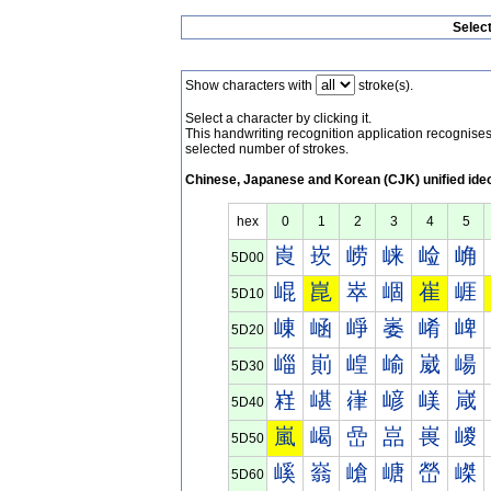
Selec
Show characters with
stroke(s).
Select a character by clicking it.
This handwriting recognition application recognis
selected number of strokes.
Chinese, Japanese and Korean (CJK) unified ide
hex
0
1
2
3
4
5
崀
崁
崂
崃
崄
崅
5D00
崐
崑
崒
崓
崔
崕
5D10
崠
崡
崢
崣
崤
崥
5D20
崰
崱
崲
崳
崴
崵
5D30
嵀
嵁
嵂
嵃
嵄
嵅
5D40
嵐
嵑
嵒
嵓
嵔
嵕
5D50
嵠
嵡
嵢
嵣
嵤
嵥
5D60