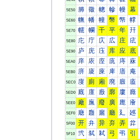
幐
幑
幒
幓
幔
幕
5E50
幠
幡
幢
幣
幤
幥
5E60
幰
幱
干
平
年
幵
5E70
庀
庁
庂
広
庄
庅
5E80
庐
庑
庒
库
应
底
5E90
庠
庡
庢
庣
庤
庥
5EA0
庰
庱
庲
庳
庴
庵
5EB0
廀
廁
廂
廃
廄
廅
5EC0
廐
廑
廒
廓
廔
廕
5ED0
廠
廡
廢
廣
廤
廥
5EE0
廰
廱
廲
廳
廴
廵
5EF0
开
弁
异
弃
弄
弅
5F00
弐
弑
弒
弓
弔
引
5F10