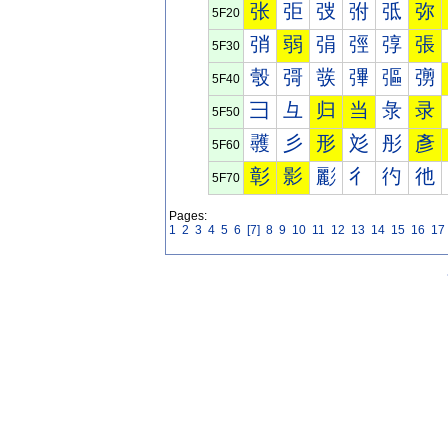
张
弡
弢
弣
弤
弥
5F20
弰
弱
弲
弳
弴
張
5F30
彀
彁
彂
彃
彄
彅
5F40
彐
彑
归
当
彔
录
5F50
彠
彡
形
彣
彤
彥
5F60
彰
影
彲
彳
彴
彵
5F70
Pages:
1
2
3
4
5
6
[7]
8
9
10
11
12
13
14
15
16
17