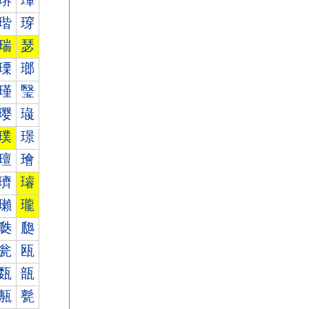
琾
琿
瑎
瑏
瑞
瑟
瑮
瑯
瑾
瑿
璎
璏
璞
璟
璮
璯
璾
璿
瓎
瓏
瓞
瓟
瓮
瓯
瓾
瓿
甎
甏