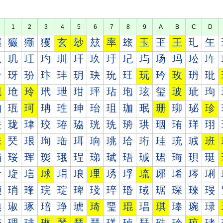
1
2
3
4
5
6
7
8
9
A
B
C
D
玀
玁
玂
玃
玄
玅
玆
率
玈
玉
玊
王
玌
玍
玐
玑
玒
玓
玔
玕
玖
玗
玘
玙
玚
玛
玜
玝
玠
玡
玢
玣
玤
玥
玦
玧
玨
玩
玪
玫
玬
玭
现
玱
玲
玳
玴
玵
玶
玷
玸
玹
玺
玻
玼
玽
珀
珁
珂
珃
珄
珅
珆
珇
珈
珉
珊
珋
珌
珍
珐
珑
珒
珓
珔
珕
珖
珗
珘
珙
珚
珛
珜
珝
珠
珡
珢
珣
珤
珥
珦
珧
珨
珩
珪
珫
珬
班
珰
珱
珲
珳
珴
珵
珶
珷
珸
珹
珺
珻
珼
珽
琀
琁
琂
球
琄
琅
理
琇
琈
琉
琊
琋
琌
琍
琐
琑
琒
琓
琔
琕
琖
琗
琘
琙
琚
琛
琜
琝
琠
琡
琢
琣
琤
琥
琦
琧
琨
琩
琪
琫
琬
琭