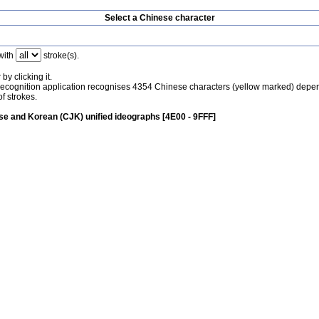
Select a Chinese character
with
stroke(s).
by clicking it.
recognition application recognises 4354 Chinese characters (yellow marked) depe
f strokes.
e and Korean (CJK) unified ideographs [4E00 - 9FFF]