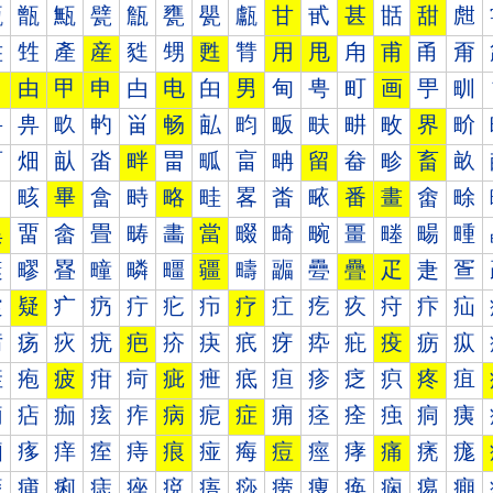
甐
甑
甒
甓
甔
甕
甖
甗
甘
甙
甚
甛
甜
甝
甠
甡
產
産
甤
甥
甦
甧
用
甩
甪
甫
甬
甭
田
由
甲
申
甴
电
甶
男
甸
甹
町
画
甼
甽
畀
畁
畂
畃
畄
畅
畆
畇
畈
畉
畊
畋
界
畍
畐
畑
畒
畓
畔
畕
畖
畗
畘
留
畚
畛
畜
畝
畠
畡
畢
畣
畤
略
畦
畧
畨
畩
番
畫
畬
畭
異
畱
畲
畳
畴
畵
當
畷
畸
畹
畺
畻
畼
畽
疀
疁
疂
疃
疄
疅
疆
疇
疈
疉
疊
疋
疌
疍
疐
疑
疒
疓
疔
疕
疖
疗
疘
疙
疚
疛
疜
疝
疠
疡
疢
疣
疤
疥
疦
疧
疨
疩
疪
疫
疬
疭
疰
疱
疲
疳
疴
疵
疶
疷
疸
疹
疺
疻
疼
疽
痀
痁
痂
痃
痄
病
痆
症
痈
痉
痊
痋
痌
痍
痐
痑
痒
痓
痔
痕
痖
痗
痘
痙
痚
痛
痜
痝
痠
痡
痢
痣
痤
痥
痦
痧
痨
痩
痪
痫
痬
痭