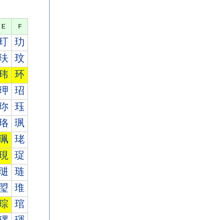
E
F
玎
玏
玞
玟
玮
环
玾
玿
珎
珏
珞
珟
珮
珯
現
珿
琎
琏
琞
琟
琮
琯