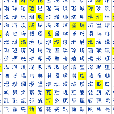
琰
琱
琲
琳
琴
琵
琶
琷
琸
琹
琺
琻
琼
琽
瑀
瑁
瑂
瑃
瑄
瑅
瑆
瑇
瑈
瑉
瑊
瑋
瑌
瑍
瑐
瑑
瑒
瑓
瑔
瑕
瑖
瑗
瑘
瑙
瑚
瑛
瑜
瑝
瑠
瑡
瑢
瑣
瑤
瑥
瑦
瑧
瑨
瑩
瑪
瑫
瑬
瑭
瑰
瑱
瑲
瑳
瑴
瑵
瑶
瑷
瑸
瑹
瑺
瑻
瑼
瑽
璀
璁
璂
璃
璄
璅
璆
璇
璈
璉
璊
璋
璌
璍
璐
璑
璒
璓
璔
璕
璖
璗
璘
璙
璚
璛
璜
璝
璠
璡
璢
璣
璤
璥
璦
璧
璨
璩
璪
璫
璬
璭
環
璱
璲
璳
璴
璵
璶
璷
璸
璹
璺
璻
璼
璽
瓀
瓁
瓂
瓃
瓄
瓅
瓆
瓇
瓈
瓉
瓊
瓋
瓌
瓍
瓐
瓑
瓒
瓓
瓔
瓕
瓖
瓗
瓘
瓙
瓚
瓛
瓜
瓝
瓠
瓡
瓢
瓣
瓤
瓥
瓦
瓧
瓨
瓩
瓪
瓫
瓬
瓭
瓰
瓱
瓲
瓳
瓴
瓵
瓶
瓷
瓸
瓹
瓺
瓻
瓼
瓽
甀
甁
甂
甃
甄
甅
甆
甇
甈
甉
甊
甋
甌
甍