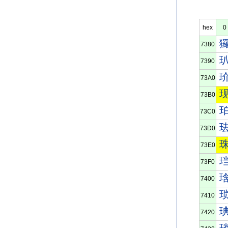
hex
0
7380
7390
73A0
73B0
73C0
73D0
73E0
73F0
7400
7410
7420