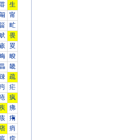
甞
生
甮
甯
甾
甿
畎
畏
畞
畟
畮
畯
畾
畿
疎
疏
疞
疟
疮
疯
疾
疿
痎
痏
痞
痟
痮
痯