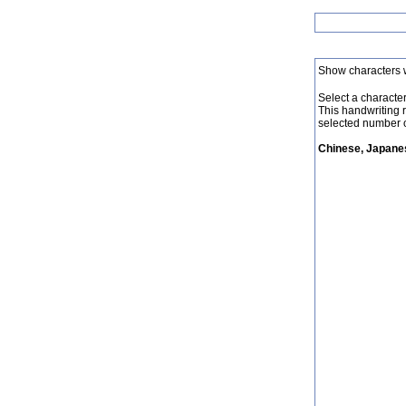
Show characters 
Select a character 
This handwriting 
selected number o
Chinese, Japanes