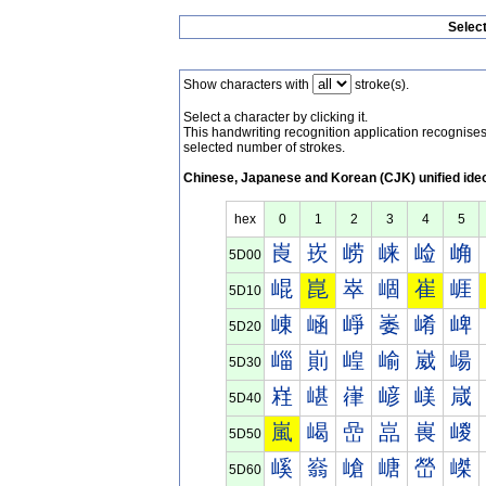
Selec
Show characters with
stroke(s).
Select a character by clicking it.
This handwriting recognition application recognis
selected number of strokes.
Chinese, Japanese and Korean (CJK) unified ide
hex
0
1
2
3
4
5
崀
崁
崂
崃
崄
崅
5D00
崐
崑
崒
崓
崔
崕
5D10
崠
崡
崢
崣
崤
崥
5D20
崰
崱
崲
崳
崴
崵
5D30
嵀
嵁
嵂
嵃
嵄
嵅
5D40
嵐
嵑
嵒
嵓
嵔
嵕
5D50
嵠
嵡
嵢
嵣
嵤
嵥
5D60