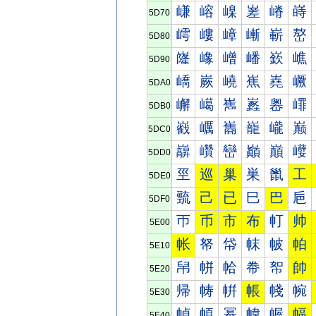
嵰
嵱
嵲
嵳
嵴
嵵
5D70
嶀
嶁
嶂
嶃
嶄
嶅
5D80
嶐
嶑
嶒
嶓
嶔
嶕
5D90
嶠
嶡
嶢
嶣
嶤
嶥
5DA0
嶰
嶱
嶲
嶳
嶴
嶵
5DB0
巀
巁
巂
巃
巄
巅
5DC0
巐
巑
巒
巓
巔
巕
5DD0
巠
巡
巢
巣
巤
工
5DE0
巰
己
已
巳
巴
巵
5DF0
帀
币
市
布
帄
帅
5E00
帐
帑
帒
帓
帔
帕
5E10
帠
帡
帢
帣
帤
帥
5E20
帰
帱
帲
帳
帴
帵
5E30
幀
幁
幂
幃
幄
幅
5E40