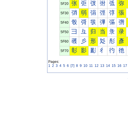
张
弡
弢
弣
弤
弥
5F20
弰
弱
弲
弳
弴
張
5F30
彀
彁
彂
彃
彄
彅
5F40
彐
彑
归
当
彔
录
5F50
彠
彡
形
彣
彤
彥
5F60
彰
影
彲
彳
彴
彵
5F70
Pages:
1
2
3
4
5
6
[7]
8
9
10
11
12
13
14
15
16
17