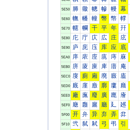
幐
幑
幒
幓
幔
幕
5E50
幠
幡
幢
幣
幤
幥
5E60
幰
幱
干
平
年
幵
5E70
庀
庁
庂
広
庄
庅
5E80
庐
庑
庒
库
应
底
5E90
庠
庡
庢
庣
庤
庥
5EA0
庰
庱
庲
庳
庴
庵
5EB0
廀
廁
廂
廃
廄
廅
5EC0
廐
廑
廒
廓
廔
廕
5ED0
廠
廡
廢
廣
廤
廥
5EE0
廰
廱
廲
廳
廴
廵
5EF0
开
弁
异
弃
弄
弅
5F00
弐
弑
弒
弓
弔
引
5F10