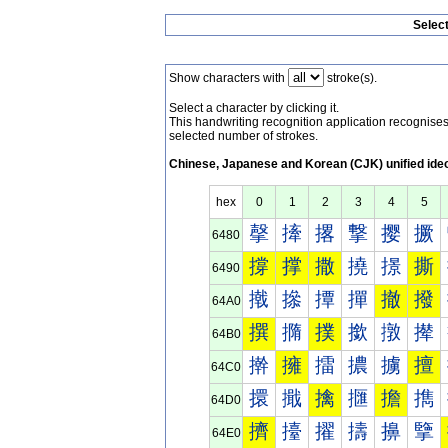
Selec
Show characters with
stroke(s).
Select a character by clicking it.
This handwriting recognition application recognis
selected number of strokes.
Chinese, Japanese and Korean (CJK) unified ide
hex
0
1
2
3
4
5
撀
撁
撂
撃
撄
撅
6480
撐
撑
撒
撓
撔
撕
6490
撠
撡
撢
撣
撤
撥
64A0
撰
撱
撲
撳
撴
撵
64B0
擀
擁
擂
擃
擄
擅
64C0
擐
擑
擒
擓
擔
擕
64D0
擠
擡
擢
擣
擤
擥
64E0