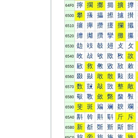
擰
擱
擲
擳
擴
擵
64F0
攀
攁
攂
攃
攄
攅
6500
攐
攑
攒
攓
攔
攕
6510
攠
攡
攢
攣
攤
攥
6520
攰
攱
攲
攳
攴
攵
6530
敀
敁
敂
敃
敄
故
6540
敐
救
敒
敓
敔
敕
6550
敠
敡
敢
散
敤
敥
6560
数
敱
敲
敳
整
敵
6570
斀
斁
斂
斃
斄
斅
6580
斐
斑
斒
斓
斔
斕
6590
斠
斡
斢
斣
斤
斥
65A0
新
斱
斲
斳
斴
斵
65B0
旀
旁
旂
旃
旄
旅
65C0