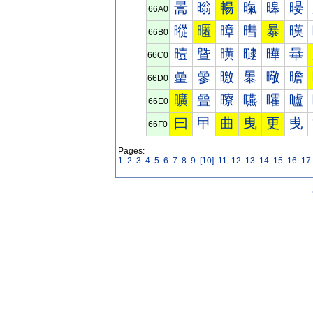
暠
暡
暢
暣
暤
暥
66A0
暰
暱
暲
暳
暴
暵
66B0
曀
曁
曂
曃
曄
曅
66C0
曐
曑
曒
曓
曔
曕
66D0
曠
曡
曢
曣
曤
曥
66E0
曰
曱
曲
曳
更
曵
66F0
Pages:
1
2
3
4
5
6
7
8
9
[10]
11
12
13
14
15
16
17