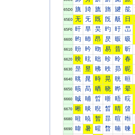
旐
旑
旒
旓
旔
旕
65D0
无
旡
既
旣
旤
日
65E0
旰
旱
旲
旳
旴
旵
65F0
昀
昁
昂
昃
昄
昅
6600
昐
昑
昒
易
昔
昕
6610
映
昡
昢
昣
昤
春
6620
昰
昱
昲
昳
昴
昵
6630
晀
晁
時
晃
晄
晅
6640
晐
晑
晒
晓
晔
晕
6650
晠
晡
晢
晣
晤
晥
6660
晰
晱
晲
晳
晴
晵
6670
暀
暁
暂
暃
暄
暅
6680
暐
暑
暒
暓
暔
暕
6690