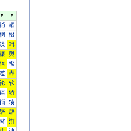
E
F
輎
輏
輞
輟
輮
輯
輾
輿
轎
轏
轞
轟
轮
软
轾
轿
辎
辏
辞
辟
辮
辯