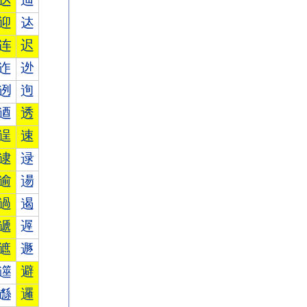
达
辿
迎
迏
连
迟
迮
迯
迾
迿
逎
透
逞
速
逮
逯
逾
逿
過
遏
遞
遟
遮
遯
遾
避
邎
邏