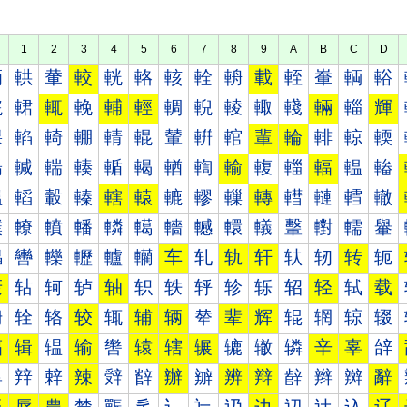
1
2
3
4
5
6
7
8
9
A
B
C
D
輀
輁
輂
較
輄
輅
輆
輇
輈
載
輊
輋
輌
輍
輐
輑
輒
輓
輔
輕
輖
輗
輘
輙
輚
輛
輜
輝
輠
輡
輢
輣
輤
輥
輦
輧
輨
輩
輪
輫
輬
輭
輰
輱
輲
輳
輴
輵
輶
輷
輸
輹
輺
輻
輼
輽
轀
轁
轂
轃
轄
轅
轆
轇
轈
轉
轊
轋
轌
轍
轐
轑
轒
轓
轔
轕
轖
轗
轘
轙
轚
轛
轜
轝
轠
轡
轢
轣
轤
轥
车
轧
轨
轩
轪
轫
转
轭
轰
轱
轲
轳
轴
轵
轶
轷
轸
轹
轺
轻
轼
载
辀
辁
辂
较
辄
辅
辆
辇
辈
辉
辊
辋
辌
辍
辐
辑
辒
输
辔
辕
辖
辗
辘
辙
辚
辛
辜
辝
辠
辡
辢
辣
辤
辥
辦
辧
辨
辩
辪
辫
辬
辭