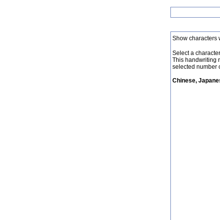
Show characters 
Select a character 
This handwriting 
selected number o
Chinese, Japanes