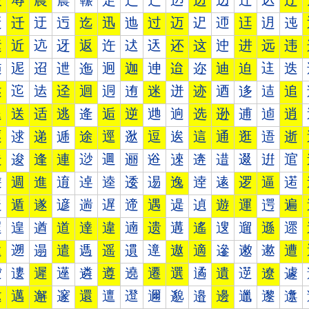
辰
辱
農
辳
辴
辵
辶
辷
辸
边
辺
辻
込
辽
迀
迁
迂
迃
迄
迅
迆
过
迈
迉
迊
迋
迌
迍
运
近
迒
迓
返
迕
迖
迗
还
这
迚
进
远
违
迠
迡
迢
迣
迤
迥
迦
迧
迨
迩
迪
迫
迬
迭
述
迱
迲
迳
迴
迵
迶
迷
迸
迹
迺
迻
迼
追
退
送
适
逃
逄
逅
逆
逇
逈
选
逊
逋
逌
逍
逐
逑
递
逓
途
逕
逖
逗
逘
這
通
逛
逜
逝
造
逡
逢
連
逤
逥
逦
逧
逨
逩
逪
逫
逬
逭
逰
週
進
逳
逴
逵
逶
逷
逸
逹
逺
逻
逼
逽
遀
遁
遂
遃
遄
遅
遆
遇
遈
遉
遊
運
遌
遍
遐
遑
遒
道
達
違
遖
遗
遘
遙
遚
遛
遜
遝
遠
遡
遢
遣
遤
遥
遦
遧
遨
適
遪
遫
遬
遭
遰
遱
遲
遳
遴
遵
遶
遷
選
遹
遺
遻
遼
遽
邀
邁
邂
邃
還
邅
邆
邇
邈
邉
邊
邋
邌
邍