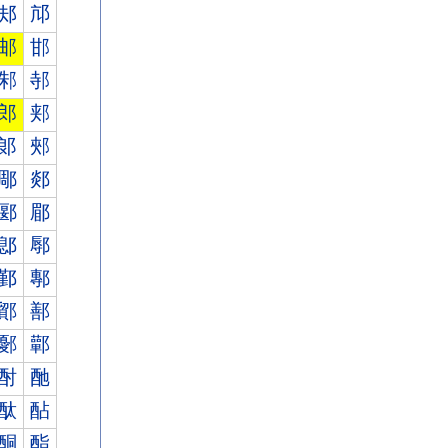
邞
邟
邮
邯
邾
邿
郎
郏
郞
郟
郮
郯
郾
郿
鄎
鄏
鄞
鄟
鄮
鄯
鄾
鄿
酎
酏
酞
酟
酮
酯