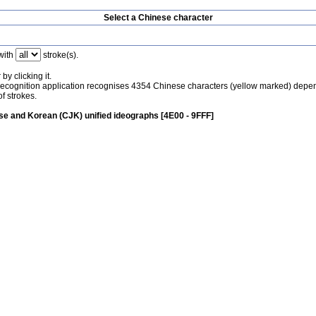
Select a Chinese character
with
stroke(s).
by clicking it.
recognition application recognises 4354 Chinese characters (yellow marked) depe
f strokes.
e and Korean (CJK) unified ideographs [4E00 - 9FFF]