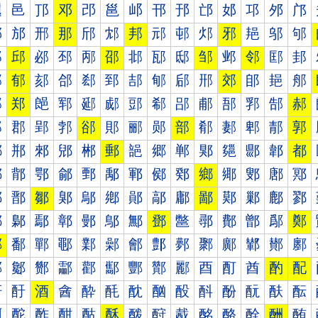
邐
邑
邒
邓
邔
邕
邖
邗
邘
邙
邚
邛
邜
邝
邠
邡
邢
那
邤
邥
邦
邧
邨
邩
邪
邫
邬
邭
邰
邱
邲
邳
邴
邵
邶
邷
邸
邹
邺
邻
邼
邽
郀
郁
郂
郃
郄
郅
郆
郇
郈
郉
郊
郋
郌
郍
郐
郑
郒
郓
郔
郕
郖
郗
郘
郙
郚
郛
郜
郝
郠
郡
郢
郣
郤
郥
郦
郧
部
郩
郪
郫
郬
郭
郰
郱
郲
郳
郴
郵
郶
郷
郸
郹
郺
郻
郼
都
鄀
鄁
鄂
鄃
鄄
鄅
鄆
鄇
鄈
鄉
鄊
鄋
鄌
鄍
鄐
鄑
鄒
鄓
鄔
鄕
鄖
鄗
鄘
鄙
鄚
鄛
鄜
鄝
鄠
鄡
鄢
鄣
鄤
鄥
鄦
鄧
鄨
鄩
鄪
鄫
鄬
鄭
鄰
鄱
鄲
鄳
鄴
鄵
鄶
鄷
鄸
鄹
鄺
鄻
鄼
鄽
酀
酁
酂
酃
酄
酅
酆
酇
酈
酉
酊
酋
酌
配
酐
酑
酒
酓
酔
酕
酖
酗
酘
酙
酚
酛
酜
酝
酠
酡
酢
酣
酤
酥
酦
酧
酨
酩
酪
酫
酬
酭