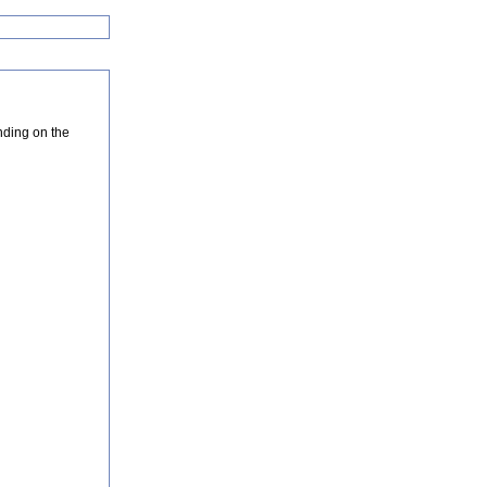
nding on the