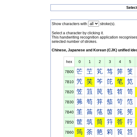
Selec
Show characters with
stroke(s).
Select a character by clicking it.
This handwriting recognition application recognis
selected number of strokes.
Chinese, Japanese and Korean (CJK) unified ide
hex
0
1
2
3
4
5
笀
笁
笂
笃
笄
笅
7B00
笐
笑
笒
笓
笔
笕
7B10
笠
笡
笢
笣
笤
笥
7B20
笰
笱
笲
笳
笴
笵
7B30
筀
筁
筂
筃
筄
筅
7B40
筐
筑
筒
筓
答
筕
7B50
筠
筡
筢
筣
筤
筥
7B60