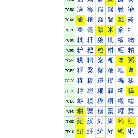
籐
籑
籒
籓
籔
籕
7C50
籠
籡
籢
籣
籤
籥
7C60
籰
籱
籲
米
籴
籵
7C70
粀
粁
粂
粃
粄
粅
7C80
粐
粑
粒
粓
粔
粕
7C90
粠
粡
粢
粣
粤
粥
7CA0
粰
粱
粲
粳
粴
粵
7CB0
糀
糁
糂
糃
糄
糅
7CC0
糐
糑
糒
糓
糔
糕
7CD0
糠
糡
糢
糣
糤
糥
7CE0
糰
糱
糲
糳
糴
糵
7CF0
紀
紁
紂
紃
約
紅
7D00
紐
紑
紒
紓
純
紕
7D10