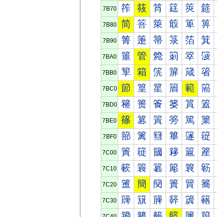
筰
筱
筲
筳
筴
筵
7B70
简
箁
箂
箃
箄
箅
7B80
箐
箑
箒
箓
箔
箕
7B90
箠
管
箢
箣
箤
箥
7BA0
箰
箱
箲
箳
箴
箵
7BB0
節
篁
篂
篃
範
篅
7BC0
篐
篑
篒
篓
篔
篕
7BD0
篠
篡
篢
篣
篤
篥
7BE0
篰
篱
篲
篳
篴
篵
7BF0
簀
簁
簂
簃
簄
簅
7C00
簐
簑
簒
簓
簔
簕
7C10
簠
簡
簢
簣
簤
簥
7C20
簰
簱
簲
簳
簴
簵
7C30
籀
籁
籂
籃
籄
籅
7C40