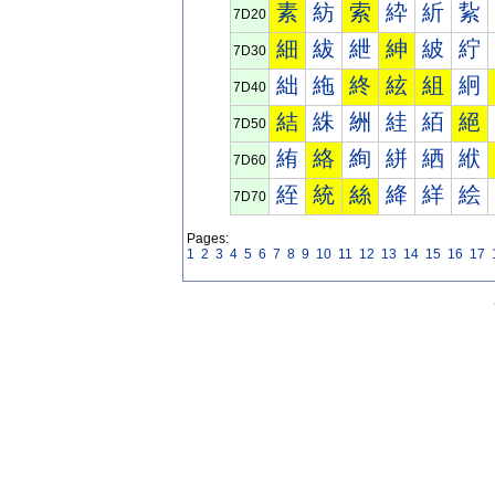
素
紡
索
紣
紤
紥
7D20
細
紱
紲
紳
紴
紵
7D30
絀
絁
終
絃
組
絅
7D40
結
絑
絒
絓
絔
絕
7D50
絠
絡
絢
絣
絤
絥
7D60
絰
統
絲
絳
絴
絵
7D70
Pages:
1
2
3
4
5
6
7
8
9
10
11
12
13
14
15
16
17