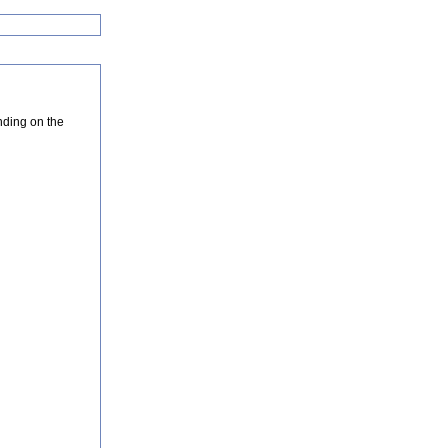
nding on the