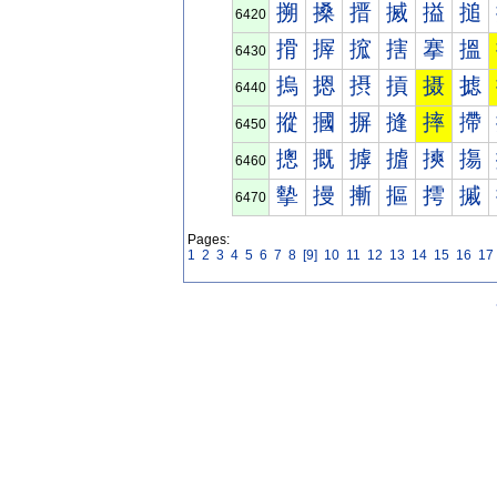
搠
搡
搢
搣
搤
搥
6420
搰
搱
搲
搳
搴
搵
6430
摀
摁
摂
摃
摄
摅
6440
摐
摑
摒
摓
摔
摕
6450
摠
摡
摢
摣
摤
摥
6460
摰
摱
摲
摳
摴
摵
6470
Pages:
1
2
3
4
5
6
7
8
[9]
10
11
12
13
14
15
16
17