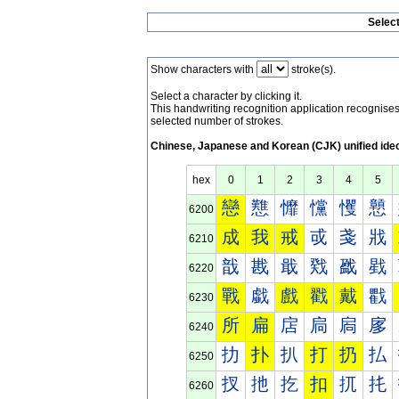
Selec
Show characters with
stroke(s).
Select a character by clicking it.
This handwriting recognition application recognis
selected number of strokes.
Chinese, Japanese and Korean (CJK) unified ide
hex
0
1
2
3
4
5
戀
戁
戂
戃
戄
戅
6200
成
我
戒
戓
戔
戕
6210
戠
戡
戢
戣
戤
戥
6220
戰
戱
戲
戳
戴
戵
6230
所
扁
扂
扃
扄
扅
6240
扐
扑
扒
打
扔
払
6250
扠
扡
扢
扣
扤
扥
6260