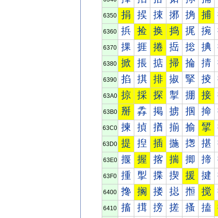
捐
捑
捒
捓
捔
捕
6350
捠
捡
换
捣
捤
捥
6360
捰
捱
捲
捳
捴
捵
6370
掀
掁
掂
掃
掄
掅
6380
掐
掑
排
掓
掔
掕
6390
掠
採
探
掣
掤
接
63A0
掰
掱
掲
掳
掴
掵
63B0
揀
揁
揂
揃
揄
揅
63C0
提
揑
插
揓
揔
揕
63D0
揠
握
揢
揣
揤
揥
63E0
揰
揱
揲
揳
援
揵
63F0
搀
搁
搂
搃
搄
搅
6400
搐
搑
搒
搓
搔
搕
6410