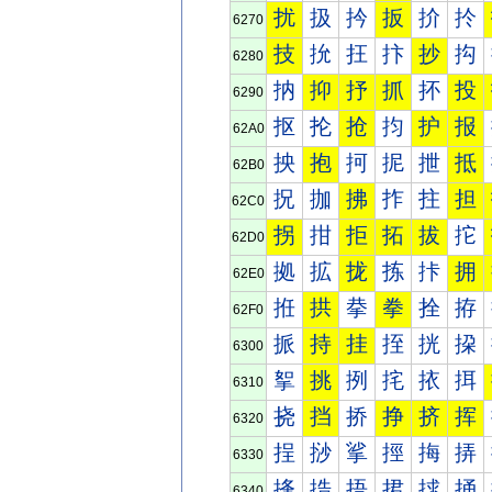
扰
扱
扲
扳
扴
扵
6270
技
抁
抂
抃
抄
抅
6280
抐
抑
抒
抓
抔
投
6290
抠
抡
抢
抣
护
报
62A0
抰
抱
抲
抳
抴
抵
62B0
拀
拁
拂
拃
拄
担
62C0
拐
拑
拒
拓
拔
拕
62D0
拠
拡
拢
拣
拤
拥
62E0
拰
拱
拲
拳
拴
拵
62F0
挀
持
挂
挃
挄
挅
6300
挐
挑
挒
挓
挔
挕
6310
挠
挡
挢
挣
挤
挥
6320
挰
挱
挲
挳
挴
挵
6330
捀
捁
捂
捃
捄
捅
6340