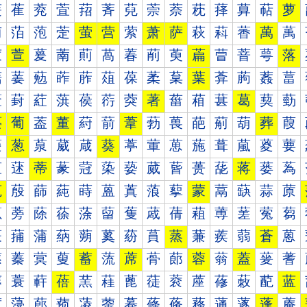
萐
萑
萒
萓
萔
萕
萖
萗
萘
萙
萚
萛
萜
萝
萠
萡
萢
萣
萤
营
萦
萧
萨
萩
萪
萫
萬
萭
萰
萱
萲
萳
萴
萵
萶
萷
萸
萹
萺
萻
萼
落
葀
葁
葂
葃
葄
葅
葆
葇
葈
葉
葊
葋
葌
葍
葐
葑
葒
葓
葔
葕
葖
著
葘
葙
葚
葛
葜
葝
葠
葡
葢
董
葤
葥
葦
葧
葨
葩
葪
葫
葬
葭
葰
葱
葲
葳
葴
葵
葶
葷
葸
葹
葺
葻
葼
葽
蒀
蒁
蒂
蒃
蒄
蒅
蒆
蒇
蒈
蒉
蒊
蒋
蒌
蒍
蒐
蒑
蒒
蒓
蒔
蒕
蒖
蒗
蒘
蒙
蒚
蒛
蒜
蒝
蒠
蒡
蒢
蒣
蒤
蒥
蒦
蒧
蒨
蒩
蒪
蒫
蒬
蒭
蒰
蒱
蒲
蒳
蒴
蒵
蒶
蒷
蒸
蒹
蒺
蒻
蒼
蒽
蓀
蓁
蓂
蓃
蓄
蓅
蓆
蓇
蓈
蓉
蓊
蓋
蓌
蓍
蓐
蓑
蓒
蓓
蓔
蓕
蓖
蓗
蓘
蓙
蓚
蓛
蓜
蓝
蓠
蓡
蓢
蓣
蓤
蓥
蓦
蓧
蓨
蓩
蓪
蓫
蓬
蓭