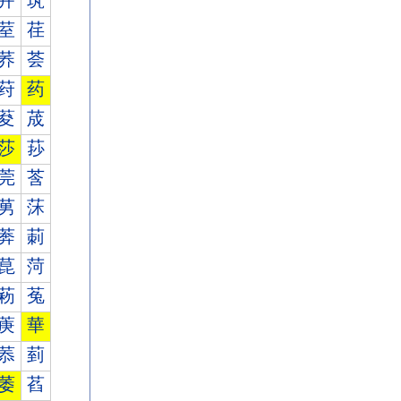
茾
茿
荎
荏
荞
荟
荮
药
荾
荿
莎
莏
莞
莟
莮
莯
莾
莿
菎
菏
菞
菟
菮
華
菾
菿
萎
萏