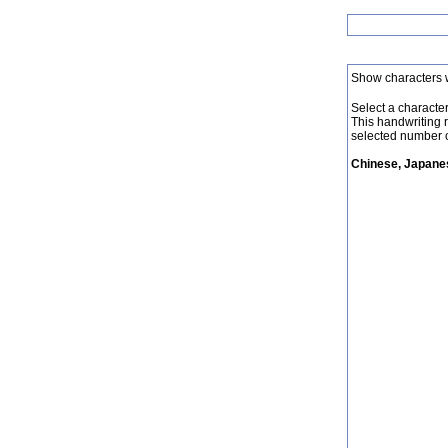
Show characters 
Select a character 
This handwriting 
selected number o
Chinese, Japanes