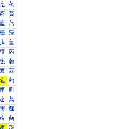
萞
萟
萮
萯
萾
萿
葎
葏
葞
葟
葮
葯
葾
葿
蒎
蒏
蒞
蒟
蒮
蒯
蒾
蒿
蓎
蓏
蓞
蓟
蓮
蓯