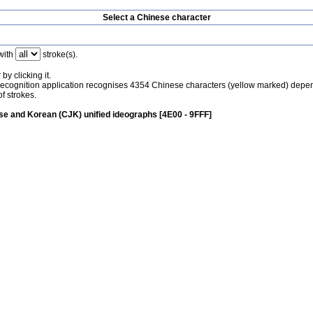
Select a Chinese character
with
stroke(s).
by clicking it.
recognition application recognises 4354 Chinese characters (yellow marked) depe
f strokes.
e and Korean (CJK) unified ideographs [4E00 - 9FFF]