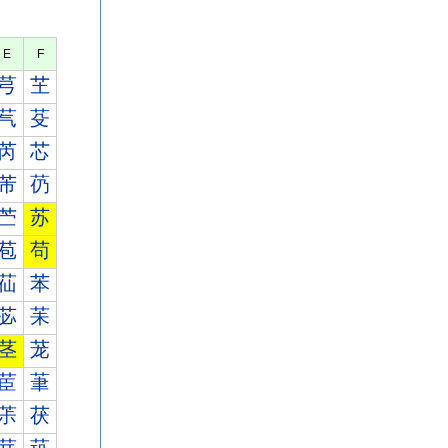
E
F
芎
芏
芞
芟
芮
芯
芾
芿
苎
苏
苞
苟
苮
苯
苾
苿
茎
茏
茞
茟
茮
茯