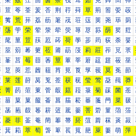
茰
茱
茲
茳
茴
茵
茶
茷
茸
茹
茺
茻
茼
茽
荀
荁
荂
荃
荄
荅
荆
荇
荈
草
荊
荋
荌
荍
荐
荑
荒
荓
荔
荕
荖
荗
荘
荙
荚
荛
荜
荝
荠
荡
荢
荣
荤
荥
荦
荧
荨
荩
荪
荫
荬
荭
荰
荱
荲
荳
荴
荵
荶
荷
荸
荹
荺
荻
荼
荽
莀
莁
莂
莃
莄
莅
莆
莇
莈
莉
莊
莋
莌
莍
莐
莑
莒
莓
莔
莕
莖
莗
莘
莙
莚
莛
莜
莝
莠
莡
莢
莣
莤
莥
莦
莧
莨
莩
莪
莫
莬
莭
莰
莱
莲
莳
莴
莵
莶
获
莸
莹
莺
莻
莼
莽
菀
菁
菂
菃
菄
菅
菆
菇
菈
菉
菊
菋
菌
菍
菐
菑
菒
菓
菔
菕
菖
菗
菘
菙
菚
菛
菜
菝
菠
菡
菢
菣
菤
菥
菦
菧
菨
菩
菪
菫
菬
菭
菰
菱
菲
菳
菴
菵
菶
菷
菸
菹
菺
菻
菼
菽
萀
萁
萂
萃
萄
萅
萆
萇
萈
萉
萊
萋
萌
萍