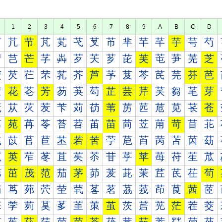
1
2
3
4
5
6
7
8
9
A
B
C
D
芀
芁
节
芃
芄
芅
芆
芇
芈
芉
芊
芋
芌
芍
芐
芑
芒
芓
芔
芕
芖
芗
芘
芙
芚
芛
芜
芝
芠
芡
芢
芣
芤
芥
芦
芧
芨
芩
芪
芫
芬
芭
芰
花
芲
芳
芴
芵
芶
芷
芸
芹
芺
芻
芼
芽
苀
苁
苂
苃
苄
苅
苆
苇
苈
苉
苊
苋
苌
苍
苐
苑
苒
苓
苔
苕
苖
苗
苘
苙
苚
苛
苜
苝
苠
苡
苢
苣
苤
若
苦
苧
苨
苩
苪
苫
苬
苭
苰
英
苲
苳
苴
苵
苶
苷
苸
苹
苺
苻
苼
苽
茀
茁
茂
范
茄
茅
茆
茇
茈
茉
茊
茋
茌
茍
茐
茑
茒
茓
茔
茕
茖
茗
茘
茙
茚
茛
茜
茝
茠
茡
茢
茣
茤
茥
茦
茧
茨
茩
茪
茫
茬
茭