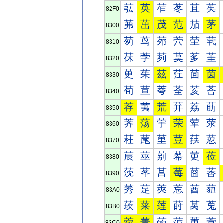
苰
英
苲
苳
苴
苵
82F0
茀
茁
茂
范
茄
茅
8300
茐
茑
茒
茓
茔
茕
8310
茠
茡
茢
茣
茤
茥
8320
茰
茱
茲
茳
茴
茵
8330
荀
荁
荂
荃
荄
荅
8340
荐
荑
荒
荓
荔
荕
8350
荠
荡
荢
荣
荤
荥
8360
荰
荱
荲
荳
荴
荵
8370
莀
莁
莂
莃
莄
莅
8380
莐
莑
莒
莓
莔
莕
8390
莠
莡
莢
莣
莤
莥
83A0
莰
莱
莲
莳
莴
莵
83B0
菀
菁
菂
菃
菄
菅
83C0