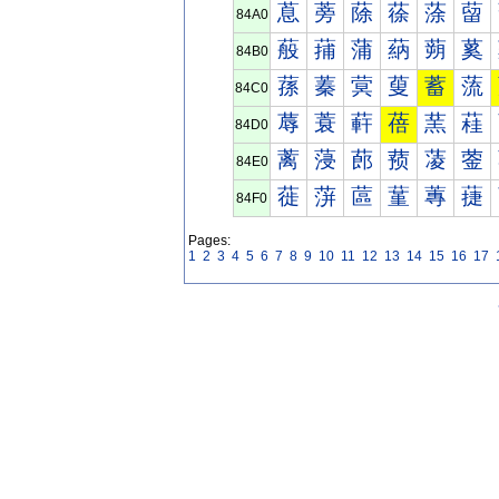
蒠
蒡
蒢
蒣
蒤
蒥
84A0
蒰
蒱
蒲
蒳
蒴
蒵
84B0
蓀
蓁
蓂
蓃
蓄
蓅
84C0
蓐
蓑
蓒
蓓
蓔
蓕
84D0
蓠
蓡
蓢
蓣
蓤
蓥
84E0
蓰
蓱
蓲
蓳
蓴
蓵
84F0
Pages:
1
2
3
4
5
6
7
8
9
10
11
12
13
14
15
16
17