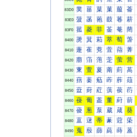
菐
菑
菒
菓
菔
菕
83D0
菠
菡
菢
菣
菤
菥
83E0
菰
菱
菲
菳
菴
菵
83F0
萀
萁
萂
萃
萄
萅
8400
萐
萑
萒
萓
萔
萕
8410
萠
萡
萢
萣
萤
营
8420
萰
萱
萲
萳
萴
萵
8430
葀
葁
葂
葃
葄
葅
8440
葐
葑
葒
葓
葔
葕
8450
葠
葡
葢
董
葤
葥
8460
葰
葱
葲
葳
葴
葵
8470
蒀
蒁
蒂
蒃
蒄
蒅
8480
蒐
蒑
蒒
蒓
蒔
蒕
8490