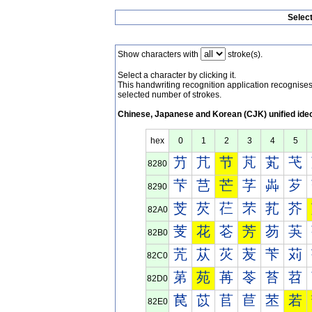
Selec
Show characters with
stroke(s).
Select a character by clicking it.
This handwriting recognition application recognis
selected number of strokes.
Chinese, Japanese and Korean (CJK) unified ide
hex
0
1
2
3
4
5
芀
芁
节
芃
芄
芅
8280
芐
芑
芒
芓
芔
芕
8290
芠
芡
芢
芣
芤
芥
82A0
芰
花
芲
芳
芴
芵
82B0
苀
苁
苂
苃
苄
苅
82C0
苐
苑
苒
苓
苔
苕
82D0
苠
苡
苢
苣
苤
若
82E0