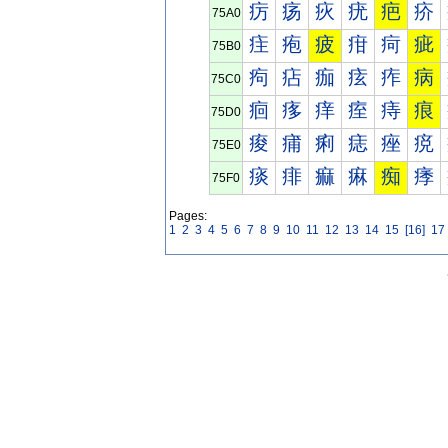
疠
疡
疢
疣
疤
疥
75A0
疰
疱
疲
疳
疴
疵
75B0
痀
痁
痂
痃
痄
病
75C0
痐
痑
痒
痓
痔
痕
75D0
痠
痡
痢
痣
痤
痥
75E0
痰
痱
痲
痳
痴
痵
75F0
Pages:
1
2
3
4
5
6
7
8
9
10
11
12
13
14
15
[16]
17