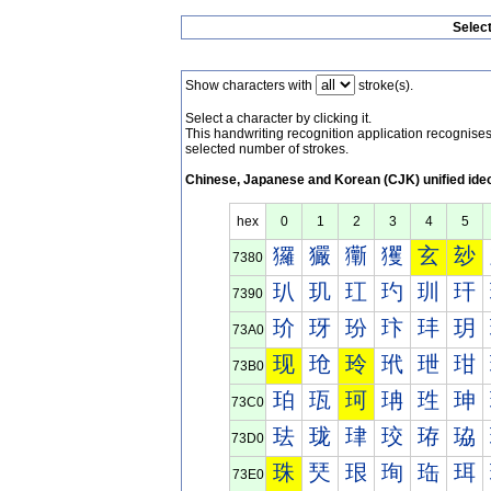
Selec
Show characters with
stroke(s).
Select a character by clicking it.
This handwriting recognition application recognis
selected number of strokes.
Chinese, Japanese and Korean (CJK) unified ide
hex
0
1
2
3
4
5
玀
玁
玂
玃
玄
玅
7380
玐
玑
玒
玓
玔
玕
7390
玠
玡
玢
玣
玤
玥
73A0
现
玱
玲
玳
玴
玵
73B0
珀
珁
珂
珃
珄
珅
73C0
珐
珑
珒
珓
珔
珕
73D0
珠
珡
珢
珣
珤
珥
73E0