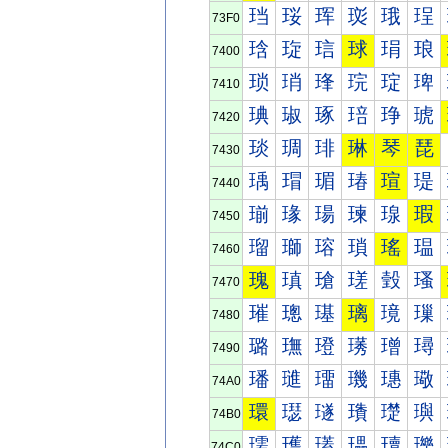
珰
珱
珲
珳
珴
珵
73F0
琀
琁
琂
球
琄
琅
7400
琐
琑
琒
琓
琔
琕
7410
琠
琡
琢
琣
琤
琥
7420
琰
琱
琲
琳
琴
琵
7430
瑀
瑁
瑂
瑃
瑄
瑅
7440
瑐
瑑
瑒
瑓
瑔
瑕
7450
瑠
瑡
瑢
瑣
瑤
瑥
7460
瑰
瑱
瑲
瑳
瑴
瑵
7470
璀
璁
璂
璃
璄
璅
7480
璐
璑
璒
璓
璔
璕
7490
璠
璡
璢
璣
璤
璥
74A0
環
璱
璲
璳
璴
璵
74B0
瓀
瓁
瓂
瓃
瓄
瓅
74C0