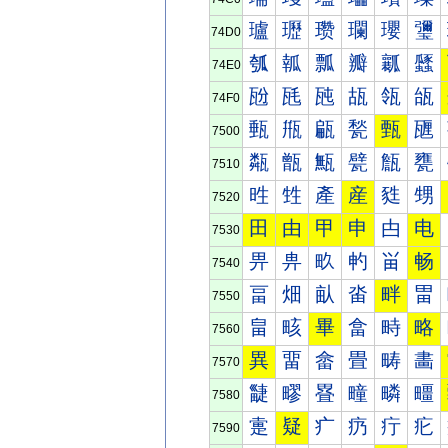
瓐
瓑
瓒
瓓
瓔
瓕
74D0
瓠
瓡
瓢
瓣
瓤
瓥
74E0
瓰
瓱
瓲
瓳
瓴
瓵
74F0
甀
甁
甂
甃
甄
甅
7500
甐
甑
甒
甓
甔
甕
7510
甠
甡
產
産
甤
甥
7520
田
由
甲
申
甴
电
7530
畀
畁
畂
畃
畄
畅
7540
畐
畑
畒
畓
畔
畕
7550
畠
畡
畢
畣
畤
略
7560
異
畱
畲
畳
畴
畵
7570
疀
疁
疂
疃
疄
疅
7580
疐
疑
疒
疓
疔
疕
7590