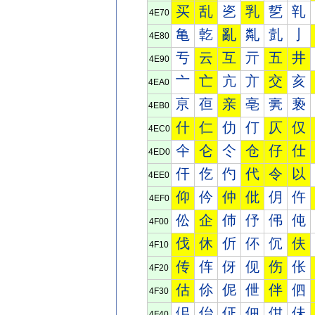
买
乱
乲
乳
乴
乵
4E70
亀
亁
亂
亃
亄
亅
4E80
亐
云
互
亓
五
井
4E90
亠
亡
亢
亣
交
亥
4EA0
亰
亱
亲
亳
亴
亵
4EB0
什
仁
仂
仃
仄
仅
4EC0
仐
仑
仒
仓
仔
仕
4ED0
仠
仡
仢
代
令
以
4EE0
仰
仱
仲
仳
仴
仵
4EF0
伀
企
伂
伃
伄
伅
4F00
伐
休
伒
伓
伔
伕
4F10
传
伡
伢
伣
伤
伥
4F20
估
伱
伲
伳
伴
伵
4F30
佀
佁
佂
佃
佄
佅
4F40