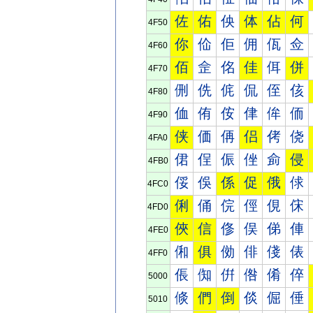
佐
佑
佒
体
佔
何
4F50
你
佡
佢
佣
佤
佥
4F60
佰
佱
佲
佳
佴
併
4F70
侀
侁
侂
侃
侄
侅
4F80
侐
侑
侒
侓
侔
侕
4F90
侠
価
侢
侣
侤
侥
4FA0
侰
侱
侲
侳
侴
侵
4FB0
俀
俁
係
促
俄
俅
4FC0
俐
俑
俒
俓
俔
俕
4FD0
俠
信
俢
俣
俤
俥
4FE0
俰
俱
俲
俳
俴
俵
4FF0
倀
倁
倂
倃
倄
倅
5000
倐
們
倒
倓
倔
倕
5010