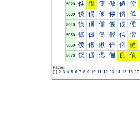
倠
倡
倢
倣
値
倥
5020
倰
倱
倲
倳
倴
倵
5030
偀
偁
偂
偃
偄
偅
5040
偐
偑
偒
偓
偔
偕
5050
偠
偡
偢
偣
偤
健
5060
偰
偱
偲
偳
側
偵
5070
Pages:
[1]
2
3
4
5
6
7
8
9
10
11
12
13
14
15
16
17