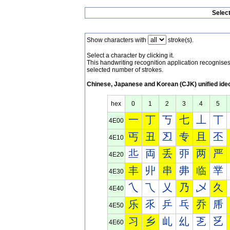
Selec
Show characters with
stroke(s).
Select a character by clicking it.
This handwriting recognition application recognis
selected number of strokes.
Chinese, Japanese and Korean (CJK) unified ide
hex
0
1
2
3
4
5
一
丁
丂
七
丄
丅
4E00
丐
丑
丒
专
且
丕
4E10
丠
両
丢
丣
两
严
4E20
丰
丱
串
丳
临
丵
4E30
乀
乁
乂
乃
乄
久
4E40
乐
乑
乒
乓
乔
乕
4E50
习
乡
乢
乣
乤
乥
4E60