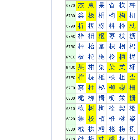
杰
東
杲
杳
杴
杵
6770
枀
极
枂
枃
构
枅
6780
析
枑
枒
枓
枔
枕
6790
枠
枡
枢
枣
枤
枥
67A0
枰
枱
枲
枳
枴
枵
67B0
柀
柁
柂
柃
柄
柅
67C0
某
柑
柒
染
柔
柕
67D0
柠
柡
柢
柣
柤
查
67E0
柰
柱
柲
柳
柴
柵
67F0
栀
栁
栂
栃
栄
栅
6800
栐
树
栒
栓
栔
栕
6810
栠
校
栢
栣
栤
栥
6820
栰
栱
栲
栳
栴
栵
6830
桀
桁
桂
桃
桄
桅
6840