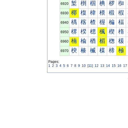
椠
椡
椢
椣
椤
椥
6920
椰
椱
椲
椳
椴
椵
6930
楀
楁
楂
楃
楄
楅
6940
楐
楑
楒
楓
楔
楕
6950
楠
楡
楢
楣
楤
楥
6960
楰
楱
楲
楳
楴
極
6970
Pages:
1
2
3
4
5
6
7
8
9
10
[11]
12
13
14
15
16
17