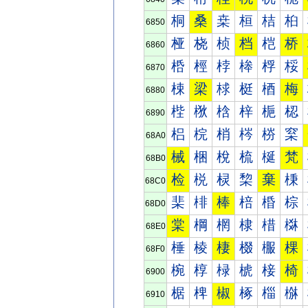
桐
桑
桒
桓
桔
桕
6850
桠
桡
桢
档
桤
桥
6860
桰
桱
桲
桳
桴
桵
6870
梀
梁
梂
梃
梄
梅
6880
梐
梑
梒
梓
梔
梕
6890
梠
梡
梢
梣
梤
梥
68A0
械
梱
梲
梳
梴
梵
68B0
检
棁
棂
棃
棄
棅
68C0
棐
棑
棒
棓
棔
棕
68D0
棠
棡
棢
棣
棤
棥
68E0
棰
棱
棲
棳
棴
棵
68F0
椀
椁
椂
椃
椄
椅
6900
椐
椑
椒
椓
椔
椕
6910