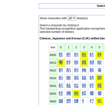
Selec
Show characters with
stroke(s).
Select a character by clicking it.
This handwriting recognition application recognis
selected number of strokes.
Chinese, Japanese and Korean (CJK) unified ide
hex
0
1
2
3
4
5
餀
餁
餂
餃
餄
餅
9900
餐
餑
餒
餓
餔
餕
9910
餠
餡
餢
餣
餤
餥
9920
餰
餱
餲
餳
餴
餵
9930
饀
饁
饂
饃
饄
饅
9940
饐
饑
饒
饓
饔
饕
9950
饠
饡
饢
饣
饤
饥
9960