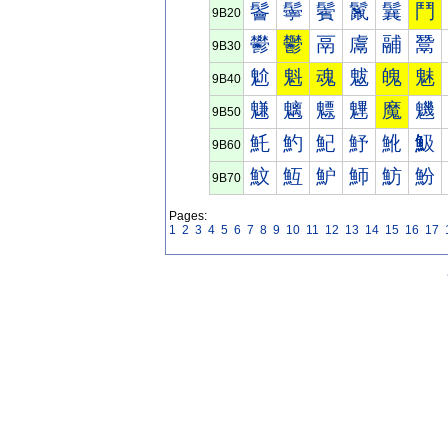
鬠
鬡
鬢
鬣
鬤
鬥
9B20
鬰
鬱
鬲
鬳
鬴
鬵
9B30
魀
魁
魂
魃
魄
魅
9B40
魐
魑
魒
魓
魔
魕
9B50
魠
魡
魢
魣
魤
魥
9B60
魰
魱
魲
魳
魴
魵
9B70
Pages:
1
2
3
4
5
6
7
8
9
10
11
12
13
14
15
16
17