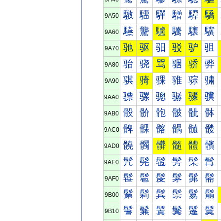
驐
驑
驒
驓
驔
驕
9A50
驠
驡
驢
驣
驤
驥
9A60
驰
驱
驲
驳
驴
驵
9A70
骀
骁
骂
骃
骄
骅
9A80
骐
骑
骒
骓
骔
骕
9A90
骠
骡
骢
骣
骤
骥
9AA0
骰
骱
骲
骳
骴
骵
9AB0
髀
髁
髂
髃
髄
髅
9AC0
髐
髑
髒
髓
體
髕
9AD0
髠
髡
髢
髣
髤
髥
9AE0
髰
髱
髲
髳
髴
髵
9AF0
鬀
鬁
鬂
鬃
鬄
鬅
9B00
鬐
鬑
鬒
鬓
鬔
鬕
9B10