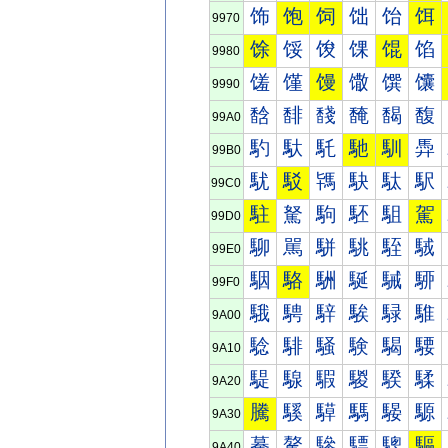
饰
饱
饲
饳
饴
饵
9970
馀
馁
馂
馃
馄
馅
9980
馐
馑
馒
馓
馔
馕
9990
馠
馡
馢
馣
馤
馥
99A0
馰
馱
馲
馳
馴
馵
99B0
駀
駁
駂
駃
駄
駅
99C0
駐
駑
駒
駓
駔
駕
99D0
駠
駡
駢
駣
駤
駥
99E0
駰
駱
駲
駳
駴
駵
99F0
騀
騁
騂
騃
騄
騅
9A00
騐
騑
騒
験
騔
騕
9A10
騠
騡
騢
騣
騤
騥
9A20
騰
騱
騲
騳
騴
騵
9A30
驀
驁
驂
驃
驄
驅
9A40