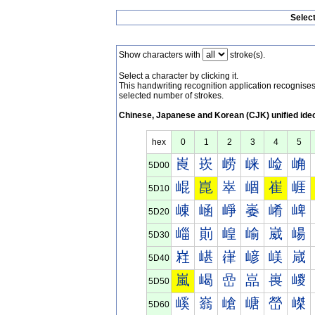
Selec
Show characters with
stroke(s).
Select a character by clicking it.
This handwriting recognition application recognis
selected number of strokes.
Chinese, Japanese and Korean (CJK) unified ide
hex
0
1
2
3
4
5
崀
崁
崂
崃
崄
崅
5D00
崐
崑
崒
崓
崔
崕
5D10
崠
崡
崢
崣
崤
崥
5D20
崰
崱
崲
崳
崴
崵
5D30
嵀
嵁
嵂
嵃
嵄
嵅
5D40
嵐
嵑
嵒
嵓
嵔
嵕
5D50
嵠
嵡
嵢
嵣
嵤
嵥
5D60