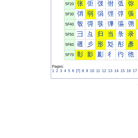
张
弡
弢
弣
弤
弥
5F20
弰
弱
弲
弳
弴
張
5F30
彀
彁
彂
彃
彄
彅
5F40
彐
彑
归
当
彔
录
5F50
彠
彡
形
彣
彤
彥
5F60
彰
影
彲
彳
彴
彵
5F70
Pages:
1
2
3
4
5
6
[7]
8
9
10
11
12
13
14
15
16
17