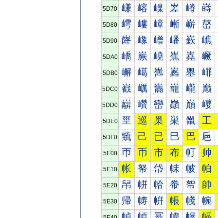
嵰
嵱
嵲
嵳
嵴
嵵
5D70
嶀
嶁
嶂
嶃
嶄
嶅
5D80
嶐
嶑
嶒
嶓
嶔
嶕
5D90
嶠
嶡
嶢
嶣
嶤
嶥
5DA0
嶰
嶱
嶲
嶳
嶴
嶵
5DB0
巀
巁
巂
巃
巄
巅
5DC0
巐
巑
巒
巓
巔
巕
5DD0
巠
巡
巢
巣
巤
工
5DE0
巰
己
已
巳
巴
巵
5DF0
帀
币
市
布
帄
帅
5E00
帐
帑
帒
帓
帔
帕
5E10
帠
帡
帢
帣
帤
帥
5E20
帰
帱
帲
帳
帴
帵
5E30
幀
幁
幂
幃
幄
幅
5E40