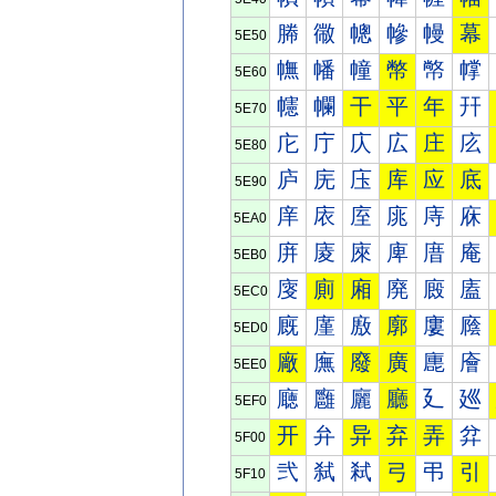
幐
幑
幒
幓
幔
幕
5E50
幠
幡
幢
幣
幤
幥
5E60
幰
幱
干
平
年
幵
5E70
庀
庁
庂
広
庄
庅
5E80
庐
庑
庒
库
应
底
5E90
庠
庡
庢
庣
庤
庥
5EA0
庰
庱
庲
庳
庴
庵
5EB0
廀
廁
廂
廃
廄
廅
5EC0
廐
廑
廒
廓
廔
廕
5ED0
廠
廡
廢
廣
廤
廥
5EE0
廰
廱
廲
廳
廴
廵
5EF0
开
弁
异
弃
弄
弅
5F00
弐
弑
弒
弓
弔
引
5F10