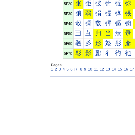
张
弡
弢
弣
弤
弥
5F20
弰
弱
弲
弳
弴
張
5F30
彀
彁
彂
彃
彄
彅
5F40
彐
彑
归
当
彔
录
5F50
彠
彡
形
彣
彤
彥
5F60
彰
影
彲
彳
彴
彵
5F70
Pages:
1
2
3
4
5
6
[7]
8
9
10
11
12
13
14
15
16
17