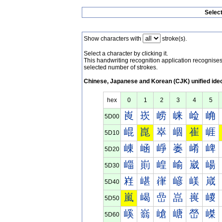
Selec
Show characters with
stroke(s).
Select a character by clicking it.
This handwriting recognition application recognis
selected number of strokes.
Chinese, Japanese and Korean (CJK) unified ide
hex
0
1
2
3
4
5
崀
崁
崂
崃
崄
崅
5D00
崐
崑
崒
崓
崔
崕
5D10
崠
崡
崢
崣
崤
崥
5D20
崰
崱
崲
崳
崴
崵
5D30
嵀
嵁
嵂
嵃
嵄
嵅
5D40
嵐
嵑
嵒
嵓
嵔
嵕
5D50
嵠
嵡
嵢
嵣
嵤
嵥
5D60