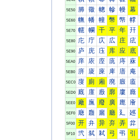
幐
幑
幒
幓
幔
幕
5E50
幠
幡
幢
幣
幤
幥
5E60
幰
幱
干
平
年
幵
5E70
庀
庁
庂
広
庄
庅
5E80
庐
庑
庒
库
应
底
5E90
庠
庡
庢
庣
庤
庥
5EA0
庰
庱
庲
庳
庴
庵
5EB0
廀
廁
廂
廃
廄
廅
5EC0
廐
廑
廒
廓
廔
廕
5ED0
廠
廡
廢
廣
廤
廥
5EE0
廰
廱
廲
廳
廴
廵
5EF0
开
弁
异
弃
弄
弅
5F00
弐
弑
弒
弓
弔
引
5F10