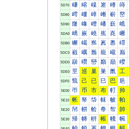
嵰
嵱
嵲
嵳
嵴
嵵
5D70
嶀
嶁
嶂
嶃
嶄
嶅
5D80
嶐
嶑
嶒
嶓
嶔
嶕
5D90
嶠
嶡
嶢
嶣
嶤
嶥
5DA0
嶰
嶱
嶲
嶳
嶴
嶵
5DB0
巀
巁
巂
巃
巄
巅
5DC0
巐
巑
巒
巓
巔
巕
5DD0
巠
巡
巢
巣
巤
工
5DE0
巰
己
已
巳
巴
巵
5DF0
帀
币
市
布
帄
帅
5E00
帐
帑
帒
帓
帔
帕
5E10
帠
帡
帢
帣
帤
帥
5E20
帰
帱
帲
帳
帴
帵
5E30
幀
幁
幂
幃
幄
幅
5E40