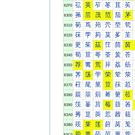
苰
英
苲
苳
苴
苵
82F0
茀
茁
茂
范
茄
茅
8300
茐
茑
茒
茓
茔
茕
8310
茠
茡
茢
茣
茤
茥
8320
茰
茱
茲
茳
茴
茵
8330
荀
荁
荂
荃
荄
荅
8340
荐
荑
荒
荓
荔
荕
8350
荠
荡
荢
荣
荤
荥
8360
荰
荱
荲
荳
荴
荵
8370
莀
莁
莂
莃
莄
莅
8380
莐
莑
莒
莓
莔
莕
8390
莠
莡
莢
莣
莤
莥
83A0
莰
莱
莲
莳
莴
莵
83B0
菀
菁
菂
菃
菄
菅
83C0