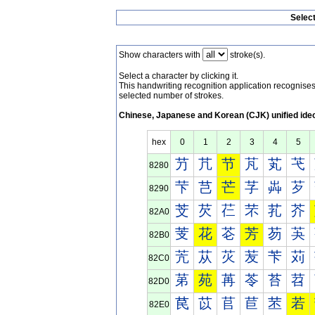
Selec
Show characters with
stroke(s).
Select a character by clicking it.
This handwriting recognition application recognis
selected number of strokes.
Chinese, Japanese and Korean (CJK) unified ide
hex
0
1
2
3
4
5
芀
芁
节
芃
芄
芅
8280
芐
芑
芒
芓
芔
芕
8290
芠
芡
芢
芣
芤
芥
82A0
芰
花
芲
芳
芴
芵
82B0
苀
苁
苂
苃
苄
苅
82C0
苐
苑
苒
苓
苔
苕
82D0
苠
苡
苢
苣
苤
若
82E0