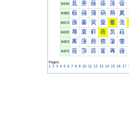
蒠
蒡
蒢
蒣
蒤
蒥
84A0
蒰
蒱
蒲
蒳
蒴
蒵
84B0
蓀
蓁
蓂
蓃
蓄
蓅
84C0
蓐
蓑
蓒
蓓
蓔
蓕
84D0
蓠
蓡
蓢
蓣
蓤
蓥
84E0
蓰
蓱
蓲
蓳
蓴
蓵
84F0
Pages:
1
2
3
4
5
6
7
8
9
10
11
12
13
14
15
16
17