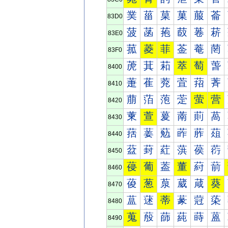
菐
菑
菒
菓
菔
菕
83D0
菠
菡
菢
菣
菤
菥
83E0
菰
菱
菲
菳
菴
菵
83F0
萀
萁
萂
萃
萄
萅
8400
萐
萑
萒
萓
萔
萕
8410
萠
萡
萢
萣
萤
营
8420
萰
萱
萲
萳
萴
萵
8430
葀
葁
葂
葃
葄
葅
8440
葐
葑
葒
葓
葔
葕
8450
葠
葡
葢
董
葤
葥
8460
葰
葱
葲
葳
葴
葵
8470
蒀
蒁
蒂
蒃
蒄
蒅
8480
蒐
蒑
蒒
蒓
蒔
蒕
8490