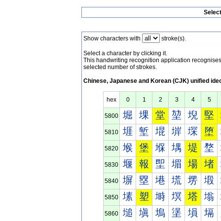
Selec
Show characters with
stroke(s).
Select a character by clicking it.
This handwriting recognition application recognis
selected number of strokes.
Chinese, Japanese and Korean (CJK) unified ide
hex
0
1
2
3
4
5
堀
堁
堂
堃
堄
堅
5800
堐
堑
堒
堓
堔
堕
5810
堠
堡
堢
堣
堤
堥
5820
堰
報
堲
堳
場
堵
5830
塀
塁
塂
塃
塄
塅
5840
塐
塑
塒
塓
塔
塕
5850
塠
塡
塢
塣
塤
塥
5860