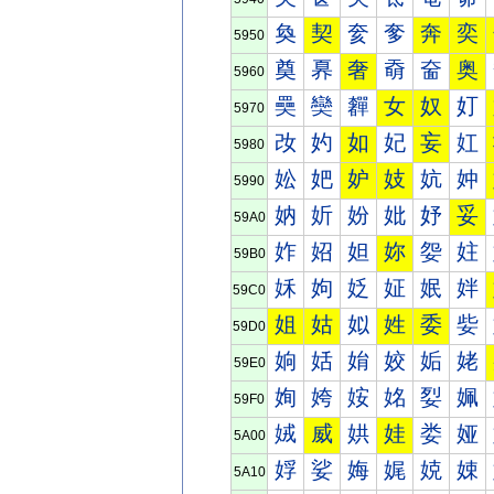
奐
契
奒
奓
奔
奕
5950
奠
奡
奢
奣
奤
奥
5960
奰
奱
奲
女
奴
奵
5970
妀
妁
如
妃
妄
妅
5980
妐
妑
妒
妓
妔
妕
5990
妠
妡
妢
妣
妤
妥
59A0
妰
妱
妲
妳
妴
妵
59B0
姀
姁
姂
姃
姄
姅
59C0
姐
姑
姒
姓
委
姕
59D0
姠
姡
姢
姣
姤
姥
59E0
姰
姱
姲
姳
姴
姵
59F0
娀
威
娂
娃
娄
娅
5A00
娐
娑
娒
娓
娔
娕
5A10