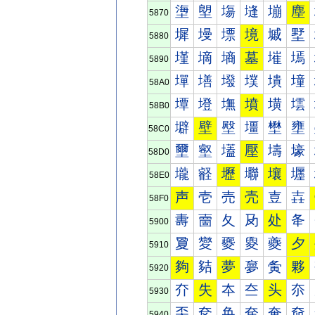
塰
塱
塲
塳
塴
塵
5870
墀
墁
墂
境
墄
墅
5880
墐
墑
墒
墓
墔
墕
5890
墠
墡
墢
墣
墤
墥
58A0
墰
墱
墲
墳
墴
墵
58B0
壀
壁
壂
壃
壄
壅
58C0
壐
壑
壒
壓
壔
壕
58D0
壠
壡
壢
壣
壤
壥
58E0
声
壱
売
壳
壴
壵
58F0
夀
夁
夂
夃
处
夅
5900
夐
夑
夒
夓
夔
夕
5910
夠
夡
夢
夣
夤
夥
5920
夰
失
夲
夳
头
夵
5930
奀
奁
奂
奃
奄
奅
5940