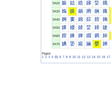
娠
娡
娢
娣
娤
娥
5A20
娰
娱
娲
娳
娴
娵
5A30
婀
婁
婂
婃
婄
婅
5A40
婐
婑
婒
婓
婔
婕
5A50
婠
婡
婢
婣
婤
婥
5A60
婰
婱
婲
婳
婴
婵
5A70
Pages:
1
2
3
4
[5]
6
7
8
9
10
11
12
13
14
15
16
17