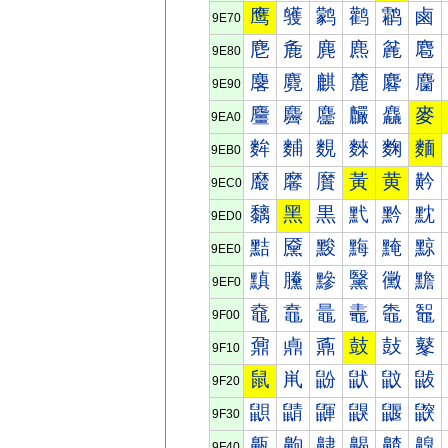
鹰
鹱
鹲
鹳
鹴
鹵
9E70
麀
麁
麂
麃
麄
麅
9E80
麐
麑
麒
麓
麔
麕
9E90
麠
麡
麢
麣
麤
麥
9EA0
麰
麱
麲
麳
麴
麵
9EB0
黀
黁
黂
黃
黄
黅
9EC0
黐
黑
黒
黓
黔
黕
9ED0
黠
黡
黢
黣
黤
黥
9EE0
黰
黱
黲
黳
黴
黵
9EF0
鼀
鼁
鼂
鼃
鼄
鼅
9F00
鼐
鼑
鼒
鼓
鼔
鼕
9F10
鼠
鼡
鼢
鼣
鼤
鼥
9F20
鼰
鼱
鼲
鼳
鼴
鼵
9F30
齀
齁
齂
齃
齄
齅
9F40