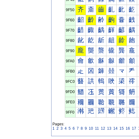
齐
齑
齒
齓
齔
齕
9F50
齠
齡
齢
齣
齤
齥
9F60
齰
齱
齲
齳
齴
齵
9F70
龀
龁
龂
龃
龄
龅
9F80
龐
龑
龒
龓
龔
龕
9F90
龠
龡
龢
龣
龤
龥
9FA0
龰
龱
龲
龳
龴
龵
9FB0
鿀
鿁
鿂
鿃
鿄
鿅
9FC0
鿐
鿑
鿒
鿓
鿔
鿕
9FD0
鿠
鿡
鿢
鿣
鿤
鿥
9FE0
鿰
鿱
鿲
鿳
鿴
鿵
9FF0
Pages:
1
2
3
4
5
6
7
8
9
10
11
12
13
14
15
16
17