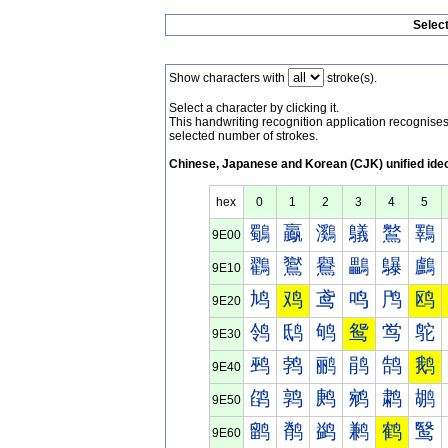
Selec
Show characters with
stroke(s).
Select a character by clicking it.
This handwriting recognition application recognis
selected number of strokes.
Chinese, Japanese and Korean (CJK) unified ide
hex
0
1
2
3
4
5
鸀
鸁
鸂
鸃
鸄
鸅
9E00
鸐
鸑
鸒
鸓
鸔
鸕
9E10
鸠
鸡
鸢
鸣
鸤
鸥
9E20
鸰
鸱
鸲
鸳
鸴
鸵
9E30
鹀
鹁
鹂
鹃
鹄
鹅
9E40
鹐
鹑
鹒
鹓
鹔
鹕
9E50
鹠
鹡
鹢
鹣
鹤
鹥
9E60