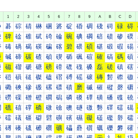
1
2
3
4
5
6
7
8
9
A
B
C
D
碀
碁
碂
碃
碄
碅
碆
碇
碈
碉
碊
碋
碌
碍
碐
碑
碒
碓
碔
碕
碖
碗
碘
碙
碚
碛
碜
碝
碠
碡
碢
碣
碤
碥
碦
碧
碨
碩
碪
碫
碬
碭
碰
碱
碲
碳
碴
碵
碶
碷
碸
碹
確
碻
碼
碽
磀
磁
磂
磃
磄
磅
磆
磇
磈
磉
磊
磋
磌
磍
磐
磑
磒
磓
磔
磕
磖
磗
磘
磙
磚
磛
磜
磝
磠
磡
磢
磣
磤
磥
磦
磧
磨
磩
磪
磫
磬
磭
磰
磱
磲
磳
磴
磵
磶
磷
磸
磹
磺
磻
磼
磽
礀
礁
礂
礃
礄
礅
礆
礇
礈
礉
礊
礋
礌
礍
礐
礑
礒
礓
礔
礕
礖
礗
礘
礙
礚
礛
礜
礝
礠
礡
礢
礣
礤
礥
礦
礧
礨
礩
礪
礫
礬
礭