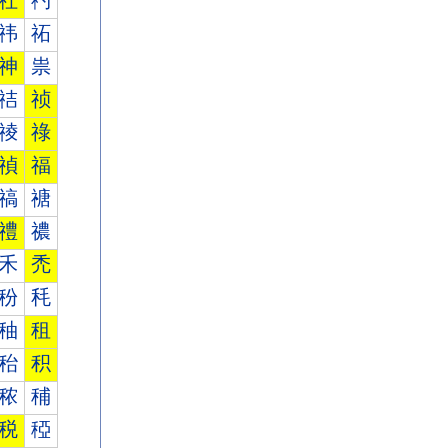
社
礿
祎
祏
神
祟
祮
祯
祾
祿
禎
福
禞
禟
禮
禯
禾
禿
秎
秏
秞
租
秮
积
秾
秿
税
稏