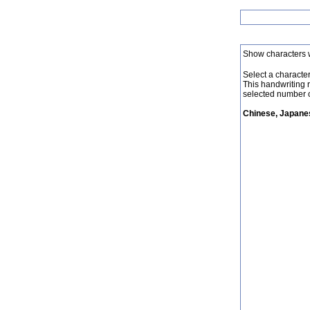
Show characters 
Select a character 
This handwriting 
selected number o
Chinese, Japanes