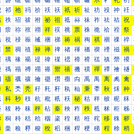
礰
礱
礲
礳
礴
礵
礶
礷
礸
礹
示
礻
礼
礽
祀
祁
祂
祃
祄
祅
祆
祇
祈
祉
祊
祋
祌
祍
祐
祑
祒
祓
祔
祕
祖
祗
祘
祙
祚
祛
祜
祝
祠
祡
祢
祣
祤
祥
祦
祧
票
祩
祪
祫
祬
祭
祰
祱
祲
祳
祴
祵
祶
祷
祸
祹
祺
祻
祼
祽
禀
禁
禂
禃
禄
禅
禆
禇
禈
禉
禊
禋
禌
禍
禐
禑
禒
禓
禔
禕
禖
禗
禘
禙
禚
禛
禜
禝
禠
禡
禢
禣
禤
禥
禦
禧
禨
禩
禪
禫
禬
禭
禰
禱
禲
禳
禴
禵
禶
禷
禸
禹
禺
离
禼
禽
秀
私
秂
秃
秄
秅
秆
秇
秈
秉
秊
秋
秌
种
秐
科
秒
秓
秔
秕
秖
秗
秘
秙
秚
秛
秜
秝
秠
秡
秢
秣
秤
秥
秦
秧
秨
秩
秪
秫
秬
秭
称
秱
秲
秳
秴
秵
秶
秷
秸
秹
秺
移
秼
秽
稀
稁
稂
稃
稄
稅
稆
稇
稈
稉
稊
程
稌
稍