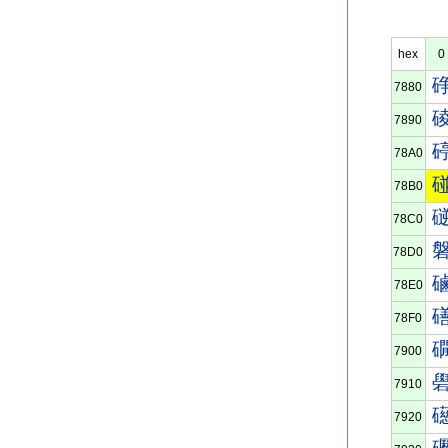
hex
0
7880
7890
78A0
78B0
78C0
78D0
78E0
78F0
7900
7910
7920