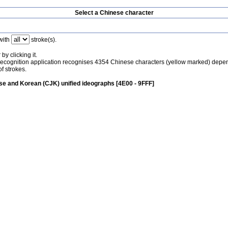
Select a Chinese character
with
stroke(s).
by clicking it.
recognition application recognises 4354 Chinese characters (yellow marked) depe
f strokes.
e and Korean (CJK) unified ideographs [4E00 - 9FFF]