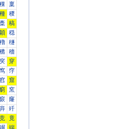
稞
稟
種
稯
稾
稿
穎
穏
穞
穟
穮
穯
穾
穿
窎
窏
窞
窟
窮
窯
窾
窿
竎
竏
竞
竟
竮
端