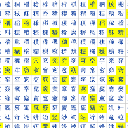
稐
稑
稒
稓
稔
稕
稖
稗
稘
稙
稚
稛
稜
稝
稠
稡
稢
稣
稤
稥
稦
稧
稨
稩
稪
稫
稬
稭
稰
稱
稲
稳
稴
稵
稶
稷
稸
稹
稺
稻
稼
稽
穀
穁
穂
穃
穄
穅
穆
穇
穈
穉
穊
穋
穌
積
穐
穑
穒
穓
穔
穕
穖
穗
穘
穙
穚
穛
穜
穝
穠
穡
穢
穣
穤
穥
穦
穧
穨
穩
穪
穫
穬
穭
穰
穱
穲
穳
穴
穵
究
穷
穸
穹
空
穻
穼
穽
窀
突
窂
窃
窄
窅
窆
窇
窈
窉
窊
窋
窌
窍
窐
窑
窒
窓
窔
窕
窖
窗
窘
窙
窚
窛
窜
窝
窠
窡
窢
窣
窤
窥
窦
窧
窨
窩
窪
窫
窬
窭
窰
窱
窲
窳
窴
窵
窶
窷
窸
窹
窺
窻
窼
窽
竀
竁
竂
竃
竄
竅
竆
竇
竈
竉
竊
立
竌
竍
竐
竑
竒
竓
竔
竕
竖
竗
竘
站
竚
竛
竜
竝
章
竡
竢
竣
竤
童
竦
竧
竨
竩
竪
竫
竬
竭