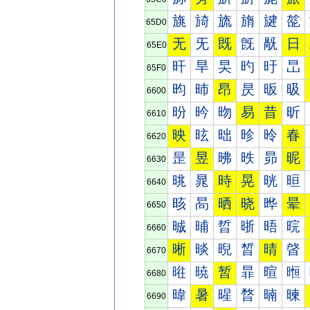
旐
旑
旒
旓
旔
旕
65D0
无
旡
既
旣
旤
日
65E0
旰
旱
旲
旳
旴
旵
65F0
昀
昁
昂
昃
昄
昅
6600
昐
昑
昒
易
昔
昕
6610
映
昡
昢
昣
昤
春
6620
昰
昱
昲
昳
昴
昵
6630
晀
晁
時
晃
晄
晅
6640
晐
晑
晒
晓
晔
晕
6650
晠
晡
晢
晣
晤
晥
6660
晰
晱
晲
晳
晴
晵
6670
暀
暁
暂
暃
暄
暅
6680
暐
暑
暒
暓
暔
暕
6690