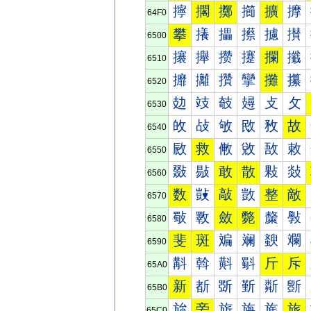
擰
擱
擲
擳
擴
擵
64F0
攀
攁
攂
攃
攄
攅
6500
攐
攑
攒
攓
攔
攕
6510
攠
攡
攢
攣
攤
攥
6520
攰
攱
攲
攳
攴
攵
6530
敀
敁
敂
敃
敄
故
6540
敐
救
敒
敓
敔
敕
6550
敠
敡
敢
散
敤
敥
6560
数
敱
敲
敳
整
敵
6570
斀
斁
斂
斃
斄
斅
6580
斐
斑
斒
斓
斔
斕
6590
斠
斡
斢
斣
斤
斥
65A0
新
斱
斲
斳
斴
斵
65B0
旀
旁
旂
旃
旄
旅
65C0