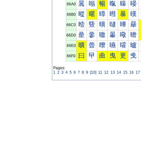
暠
暡
暢
暣
暤
暥
66A0
暰
暱
暲
暳
暴
暵
66B0
曀
曁
曂
曃
曄
曅
66C0
曐
曑
曒
曓
曔
曕
66D0
曠
曡
曢
曣
曤
曥
66E0
曰
曱
曲
曳
更
曵
66F0
Pages:
1
2
3
4
5
6
7
8
9
[10]
11
12
13
14
15
16
17