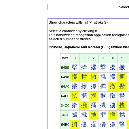
Selec
Show characters with
stroke(s).
Select a character by clicking it.
This handwriting recognition application recognis
selected number of strokes.
Chinese, Japanese and Korean (CJK) unified ide
hex
0
1
2
3
4
5
撀
撁
撂
撃
撄
撅
6480
撐
撑
撒
撓
撔
撕
6490
撠
撡
撢
撣
撤
撥
64A0
撰
撱
撲
撳
撴
撵
64B0
擀
擁
擂
擃
擄
擅
64C0
擐
擑
擒
擓
擔
擕
64D0
擠
擡
擢
擣
擤
擥
64E0