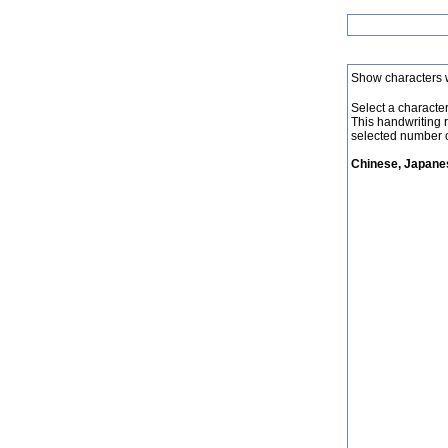
Show characters 
Select a character 
This handwriting 
selected number o
Chinese, Japanes